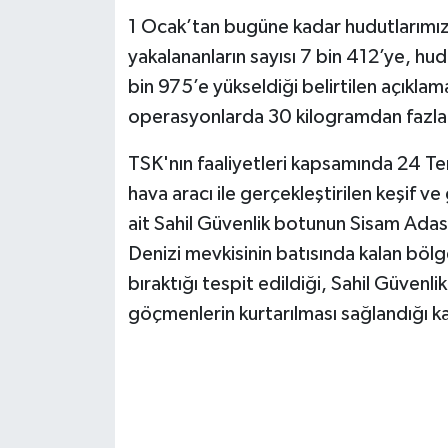
1 Ocak’tan bugüne kadar hudutlarımızd
yakalananların sayısı 7 bin 412’ye, h
bin 975’e yükseldiği belirtilen açıklam
operasyonlarda 30 kilogramdan fazla u
TSK'nın faaliyetleri kapsamında 24 T
hava aracı ile gerçekleştirilen keşif 
ait Sahil Güvenlik botunun Sisam Ada
Denizi mevkisinin batısında kalan böl
bıraktığı tespit edildiği, Sahil Güvenl
göçmenlerin kurtarılması sağlandığı k