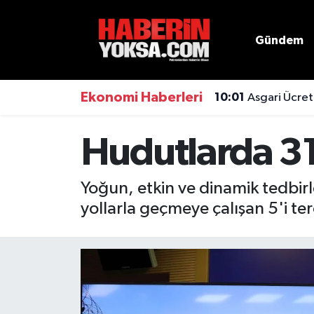
Gündem
Dünya
Hava Durumu
Eğitim
Trafik Durumu
Ekonomi Haberleri
10:01
Asgari Ücret
Ekonomi
Süper Lig Puan Durumu ve Fikstür
Hudutlarda 31
Emlak
Tüm Manşetler
Yoğun, etkin ve dinamik tedbirl
Genel
Son Dakika Haberleri
yollarla geçmeye çalışan 5'i te
Gündem
Haber Arşivi
Magazin
Otomobil