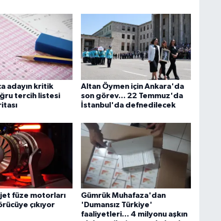
a adayın kritik
Altan Öymen için Ankara'da
ğru tercih listesi
son görev... 22 Temmuz'da
ritası
İstanbul'da defnedilecek
ojet füze motorları
Gümrük Muhafaza'dan
örücüye çıkıyor
'Dumansız Türkiye'
faaliyetleri... 4 milyonu aşkın