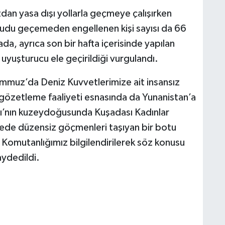
an yasa dışı yollarla geçmeye çalışırken
ududu geçemeden engellenen kişi sayısı da 66
ada, ayrıca son bir hafta içerisinde yapılan
yuşturucu ele geçirildiği vurgulandı.
emmuz’da Deniz Kuvvetlerimize ait insansız
ve gözetleme faaliyeti esnasında da Yunanistan’a
sı’nın kuzeydoğusunda Kuşadası Kadınlar
gede düzensiz göçmenleri taşıyan bir botu
ik Komutanlığımız bilgilendirilerek söz konusu
aydedildi.