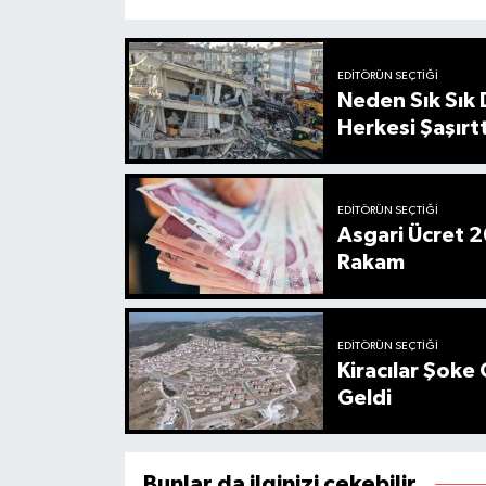
EDITÖRÜN SEÇTIĞI
Neden Sık Sık
Herkesi Şaşırtt
EDITÖRÜN SEÇTIĞI
Asgari Ücret 2
Rakam
EDITÖRÜN SEÇTIĞI
Kiracılar Şoke 
Geldi
Bunlar da ilginizi çekebilir