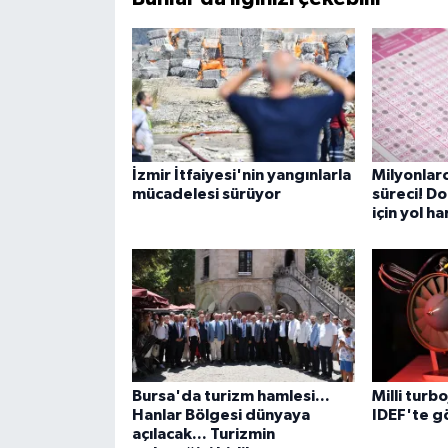
İzmir İtfaiyesi'nin yangınlarla
Milyonlarc
mücadelesi sürüyor
süreci! Do
için yol ha
Bursa'da turizm hamlesi...
Milli turb
Hanlar Bölgesi dünyaya
IDEF'te g
açılacak... Turizmin