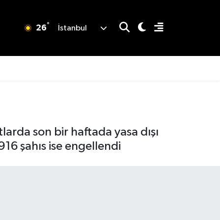
°
26
İstanbul
larda son bir haftada yasa dışı
916 şahıs ise engellendi