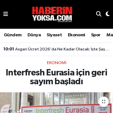
Dünya
Hava Durumu
Eğitim
Trafik Durumu
Gündem
Dünya
Siyaset
Ekonomi
Spor
Ma
Ekonomi
Süper Lig Puan Durumu ve Fikstür
10:01
Asgari Ücret 2026'da Ne Kadar Olacak: İşte Şaşırtan Rakam
Emlak
Tüm Manşetler
EKONOMI
Interfresh Eurasia için geri
Genel
Son Dakika Haberleri
sayım başladı
Gündem
Haber Arşivi
Magazin
Otomobil