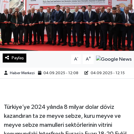
Sağlık
Teknoloji
Yaşam
Paylaş
-
+
A
A
Haber Merkezi
04.09.2025 - 12:08
04.09.2025 - 12:15
Türkiye’ye 2024 yılında 8 milyar dolar döviz
kazandıran ta ze meyve sebze, kuru meyve ve
meyve sebze mamulleri sektörlerinin vitrini
konumundaki Interfresh Eurasia Fuarı 18-20 Eylül