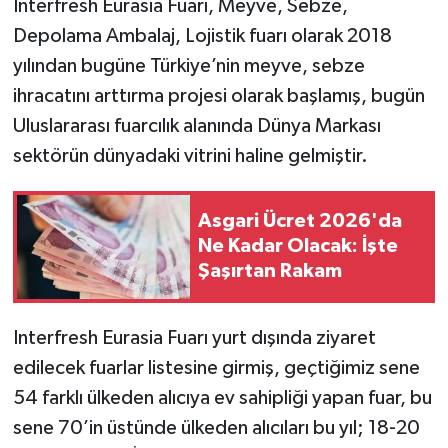
Interfresh Eurasia Fuarı, Meyve, Sebze,
Depolama Ambalaj, Lojistik fuarı olarak 2018
yılından bugüne Türkiye’nin meyve, sebze
ihracatını arttırma projesi olarak başlamış, bugün
Uluslararası fuarcılık alanında Dünya Markası
sektörün dünyadaki vitrini haline gelmiştir.
Asgari Ücret 2026'da
Ne Kadar Olacak: İşte
Şaşırtan Rakam
Interfresh Eurasia Fuarı yurt dışında ziyaret
edilecek fuarlar listesine girmiş, geçtiğimiz sene
54 farklı ülkeden alıcıya ev sahipliği yapan fuar, bu
sene 70’in üstünde ülkeden alıcıları bu yıl; 18-20