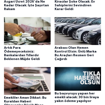
Asgari Ücret 2026'da Ne
Kiracılar Şoke Olacak: Ev
Kadar Olacak: İşte Şaşırtan
Sahiplerini Sevindiren
Rakam
Karar Geldi
Artık Para
Arabası Olan Hemen
Ödemeyeceksiniz:
Kontrol Etsin: Ünlü Marka
Bankalardan Yıllardır
Bu Araçları Resmen Geri
Beklenen Müjde Geldi
Çağırdı
Bu başvuruyu yapan her
emekli alacak: 30 bin liraya
Emekliler Aman Dikkat: Bu
yakın ödeme yapılıyor
Kuraldan Haberi