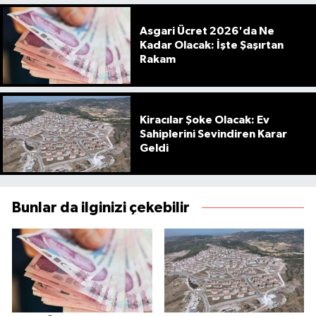
Asgari Ücret 2026'da Ne
Kadar Olacak: İşte Şaşırtan
Rakam
Kiracılar Şoke Olacak: Ev
Sahiplerini Sevindiren Karar
Geldi
Bunlar da ilginizi çekebilir