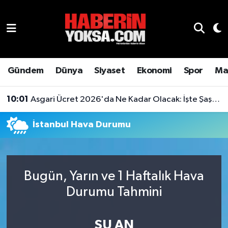
Dünya
Hava Durumu
Eğitim
Trafik Durumu
Gündem
Dünya
Siyaset
Ekonomi
Spor
Ma
Ekonomi
Süper Lig Puan Durumu ve Fikstür
10:01
Asgari Ücret 2026'da Ne Kadar Olacak: İşte Şaşırtan Rakam
Emlak
Tüm Manşetler
İstanbul Hava Durumu
Genel
Son Dakika Haberleri
Gündem
Haber Arşivi
Bugün, Yarın ve 1 Haftalık Hava
Durumu Tahmini
Magazin
Otomobil
ŞU AN