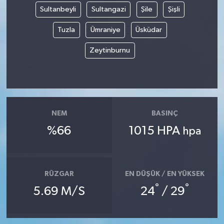
Sultanbeyli
Sultangazi
Şile
Şişli
Tuzla
Ümraniye
Üsküdar
Zeytinburnu
NEM
BASINÇ
%66
1015 HPA
hpa
RÜZGAR
EN DÜŞÜK / EN YÜKSEK
°
°
5.69 M/S
24
/ 29