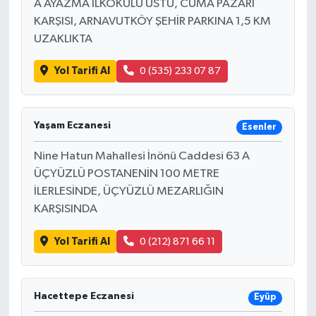
A AYAZMA İLKOKULU ÜSTÜ, CUMA PAZARI
KARŞISI, ARNAVUTKÖY ŞEHİR PARKINA 1,5 KM
UZAKLIKTA
Yol Tarifi Al
0 (535) 233 07 87
Yaşam Eczanesi
Esenler
Nine Hatun Mahallesi İnönü Caddesi 63 A
ÜÇYÜZLÜ POSTANENİN 100 METRE
İLERLESİNDE, ÜÇYÜZLÜ MEZARLIĞIN
KARŞISINDA
Yol Tarifi Al
0 (212) 871 66 11
Hacettepe Eczanesi
Eyüp