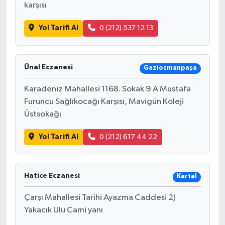
karşısı
Yol Tarifi Al
0 (212) 537 12 13
Ünal Eczanesi
Gaziosmanpaşa
Karadeniz Mahallesi 1168. Sokak 9 A Mustafa
Furuncu Sağlıkocağı Karşısı, Mavigün Koleji
Üstsokağı
Yol Tarifi Al
0 (212) 617 44 22
Hatice Eczanesi
Kartal
Çarşı Mahallesi Tarihi Ayazma Caddesi 2J
Yakacık Ulu Cami yanı