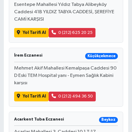
Esentepe Mahallesi Yıldız Tabya Alibeyköy
Caddesi 41B YILDIZ TABYA CADDESİ, ŞEREFİYE
CAMİ KARŞISI
Yol Tarifi Al
0 (212) 625 20 25
İrem Eczanesi
Küçükçekmece
Mehmet Akif Mahallesi Kemalpaşa Caddesi 90
D Eski TEM Hospital yanı - Eymen Sağlık Kabini
karşısı
Yol Tarifi Al
0 (212) 494 36 50
Acarkent Tuba Eczanesi
Beykoz
Acarlar Mahallesi 3. Caddesi 10 1 T:17