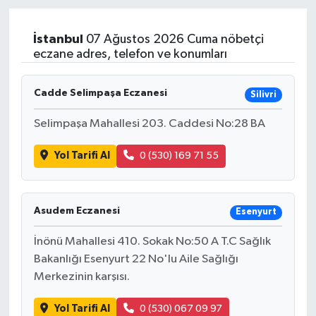
Sağlık
İstanbul
07 Ağustos 2026 Cuma nöbetçi
eczane adres, telefon ve konumları
Teknoloji
Cadde Selimpaşa Eczanesi
Silivri
Yaşam
Selimpaşa Mahallesi 203. Caddesi No:28 BA
Yol Tarifi Al
0 (530) 169 71 55
Asudem Eczanesi
Esenyurt
İnönü Mahallesi 410. Sokak No:50 A T.C Sağlık
Bakanlığı Esenyurt 22 No'lu Aile Sağlığı
Merkezinin karşısı.
Yol Tarifi Al
0 (530) 067 09 97