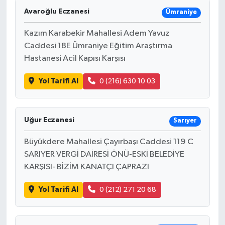
Avaroğlu Eczanesi
Ümraniye
Kazım Karabekir Mahallesi Adem Yavuz
Caddesi 18E Ümraniye Eğitim Araştırma
Hastanesi Acil Kapısı Karşısı
Yol Tarifi Al
0 (216) 630 10 03
Uğur Eczanesi
Sarıyer
Büyükdere Mahallesi Çayırbaşı Caddesi 119 C
SARIYER VERGİ DAİRESİ ÖNÜ-ESKİ BELEDİYE
KARŞISI- BİZİM KANATÇI ÇAPRAZI
Yol Tarifi Al
0 (212) 271 20 68