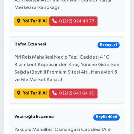
ASM karşısı-A101 market yanı-Cennet Kültür
Merkezi arka sokağı
Yol Tarifi Al
0 (212) 924 40 77
Hafsa Eczanesi
Esenyurt
Piri Reis Mahallesi Necip Fazıl Caddesi 4 1C
Bizimkent Köprüsünden Kıraç Yönüne Giderken
Sağda (Beyhill Premium Sitesi Altı, Han evleri 5
ve File Market Karşısı)
Yol Tarifi Al
0 (212) 843 84 49
Veziroğlu Eczanesi
Beylikdüzü
Yakuplu Mahallesi Osmangazi Caddesi 1A 9