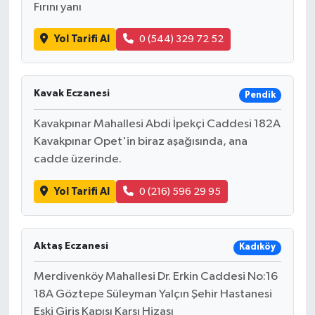
Fırını yanı
Yol Tarifi Al
0 (544) 329 72 52
Kavak Eczanesi
Pendik
Kavakpınar Mahallesi Abdi İpekçi Caddesi 182A
Kavakpınar Opet'in biraz aşağısında, ana
cadde üzerinde.
Yol Tarifi Al
0 (216) 596 29 95
Aktaş Eczanesi
Kadıköy
Merdivenköy Mahallesi Dr. Erkin Caddesi No:16
18A Göztepe Süleyman Yalçın Şehir Hastanesi
Eski Giriş Kapısı Karşı Hizası