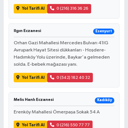
Yol Tarifi Al
0 (216) 316 36 26
Ilgın Eczanesi
Esenyurt
Orhan Gazi Mahallesi Mercedes Bulvarı 41IG
Avrupark Hayat Sitesi dükkanları - Hoşdere-
Hadımköy Yolu üzerinde, Baykar'a gelmeden
solda. E-bebek mağazası yanı.
Yol Tarifi Al
0 (542) 182 40 32
Melis Hanlı Eczanesi
Kadıköy
Erenköy Mahallesi Ömerpaşa Sokak 54 A
Yol Tarifi Al
0 (216) 550 77 77