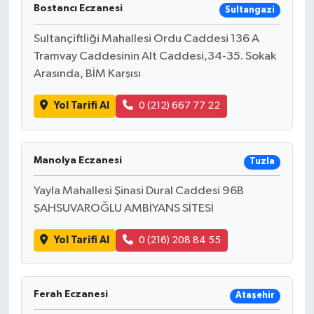
Bostancı Eczanesi
Sultangazi
Sultançiftliği Mahallesi Ordu Caddesi 136 A
Tramvay Caddesinin Alt Caddesi,34-35. Sokak
Arasında, BİM Karşısı
Yol Tarifi Al
0 (212) 667 77 22
Manolya Eczanesi
Tuzla
Yayla Mahallesi Şinasi Dural Caddesi 96B
ŞAHSUVAROĞLU AMBİYANS SİTESİ
Yol Tarifi Al
0 (216) 208 84 55
Ferah Eczanesi
Ataşehir