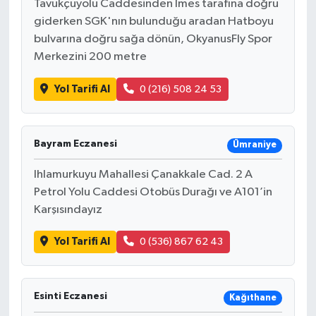
Tavukçuyolu Caddesinden İmes tarafına doğru
giderken SGK'nın bulunduğu aradan Hatboyu
bulvarına doğru sağa dönün, OkyanusFly Spor
Merkezini 200 metre
Yol Tarifi Al
0 (216) 508 24 53
Bayram Eczanesi
Ümraniye
Ihlamurkuyu Mahallesi Çanakkale Cad. 2 A
Petrol Yolu Caddesi Otobüs Durağı ve A101’in
Karşısındayız
Yol Tarifi Al
0 (536) 867 62 43
Esinti Eczanesi
Kağıthane