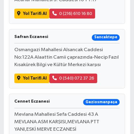
Yol Tarifi Al
0 (216) 610 16 80
Safran Eczanesi
Sancaktepe
Osmangazi Mahallesi Alsancak Caddesi
No:122A Alaattin Camii çaprazında-Necip Fazıl
Kısakürek Bilgi ve Kültür Merkezi karşısı
Yol Tarifi Al
0 (540) 072 37 26
Cennet Eczanesi
Gaziosmanpaşa
Mevlana Mahallesi Sefa Caddesi 43 A
MEVLANA ASM KARŞISI,MEVLANA PTT
YANI,ESKİ MERVE ECZANESİ