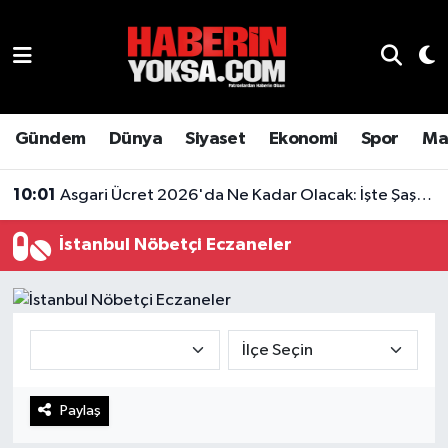
Dünya
Hava Durumu
Eğitim
Trafik Durumu
Gündem
Dünya
Siyaset
Ekonomi
Spor
Ma
10:01
Asgari Ücret 2026'da Ne Kadar Olacak: İşte Şaşırtan Rakam
Ekonomi
Süper Lig Puan Durumu ve Fikstür
16:55
Kiracılar Şoke Olacak: Ev Sahiplerini Sevindiren Karar Geldi
Emlak
Tüm Manşetler
İstanbul Nöbetçi Eczaneler
Genel
Son Dakika Haberleri
Gündem
Haber Arşivi
Magazin
Paylaş
Otomobil