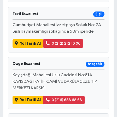
Tavil Eczanesi
Şişli
Cumhuriyet Mahallesi İzzetpaşa Sokak No: 7A
Şişli Kaymakamlığı sokağında 50m içeride
Yol Tarifi Al
0 (212) 212 10 06
Özge Eczanesi
Ataşehir
Kayışdağı Mahallesi Uslu Caddesi No:81A
KAYIŞDAĞI FATİH CAMİ VE DARÜLACEZE TIP
MERKEZİ KARŞISI
Yol Tarifi Al
0 (216) 688 68 68