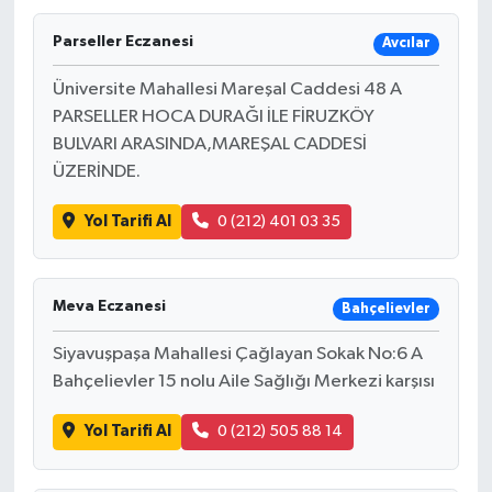
Parseller Eczanesi
Avcılar
Üniversite Mahallesi Mareşal Caddesi 48 A
PARSELLER HOCA DURAĞI İLE FİRUZKÖY
BULVARI ARASINDA,MAREŞAL CADDESİ
ÜZERİNDE.
Yol Tarifi Al
0 (212) 401 03 35
Meva Eczanesi
Bahçelievler
Siyavuşpaşa Mahallesi Çağlayan Sokak No:6 A
Bahçelievler 15 nolu Aile Sağlığı Merkezi karşısı
Yol Tarifi Al
0 (212) 505 88 14