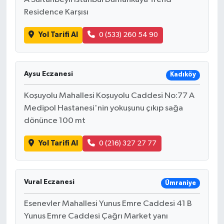
Residence Karşısı
Yol Tarifi Al
0 (533) 260 54 90
Aysu Eczanesi
Kadıköy
Koşuyolu Mahallesi Koşuyolu Caddesi No:77 A
Medipol Hastanesi'nin yokuşunu çıkıp sağa
dönünce 100 mt
Yol Tarifi Al
0 (216) 327 27 77
Vural Eczanesi
Ümraniye
Esenevler Mahallesi Yunus Emre Caddesi 41 B
Yunus Emre Caddesi Çağrı Market yanı