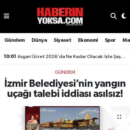
Dünya
Hava Durumu
Eğitim
Trafik Durumu
Gündem
Dünya
Siyaset
Ekonomi
Spor
Ma
Ekonomi
Süper Lig Puan Durumu ve Fikstür
10:01
Asgari Ücret 2026'da Ne Kadar Olacak: İşte Şaşırtan Rakam
Emlak
Tüm Manşetler
GÜNDEM
İzmir Belediyesi’nin yangın
Genel
Son Dakika Haberleri
uçağı talebi iddiası asılsız!
Gündem
Haber Arşivi
Magazin
Otomobil