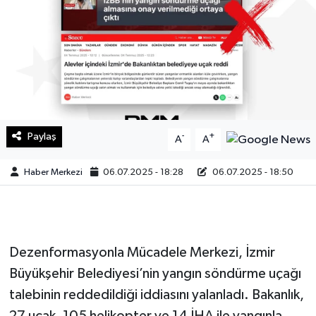
Sağlık
Teknoloji
Yaşam
Paylaş
-
+
A
A
Haber Merkezi
06.07.2025 - 18:28
06.07.2025 - 18:50
Dezenformasyonla Mücadele Merkezi, İzmir
Büyükşehir Belediyesi’nin yangın söndürme uçağı
talebinin reddedildiği iddiasını yalanladı. Bakanlık,
27 uçak, 105 helikopter ve 14 İHA ile yangınla