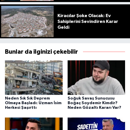
Kiracılar Şoke Olacak: Ev
Sahiplerini Sevindiren Karar
Geldi
Bunlar da ilginizi çekebilir
Neden Sık Sık Deprem
Soğuk Savaş Sunucusu
Olmaya Başladı: Uzman İsim
Boğaç Soydemir Kimdir?
Herkesi Şaşırttı
Neden Gözaltı Kararı Var?