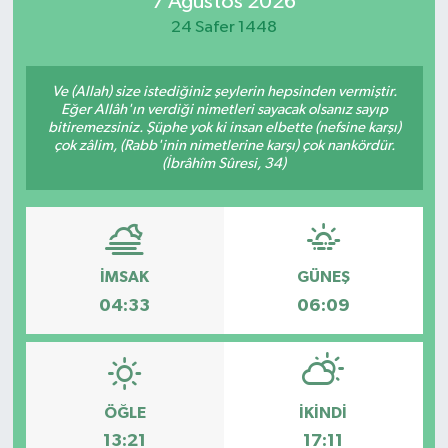
7 Ağustos 2026
24 Safer 1448
Sağlık
Teknoloji
Ve (Allah) size istediğiniz şeylerin hepsinden vermiştir.
Eğer Allâh'ın verdiği nimetleri sayacak olsanız sayıp
bitiremezsiniz. Şüphe yok ki insan elbette (nefsine karşı)
Yaşam
çok zâlim, (Rabb'inin nimetlerine karşı) çok nankördür.
(İbrâhîm Sûresi, 34)
İMSAK
GÜNEŞ
04:33
06:09
ÖĞLE
İKINDI
13:21
17:11