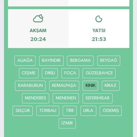
AKŞAM
YATSI
20:24
21:53
ALİAĞA
BAYINDIR
BERGAMA
BEYDAĞ
CEŞME
DİKİLİ
FOÇA
GÜZELBAHÇE
KARABURUN
KEMALPAŞA
KINIK
KİRAZ
MENDERES
MENEMEN
SEFERIHİSAR
SELÇUK
TORBALI
TİRE
URLA
ÖDEMİŞ
İZMİR