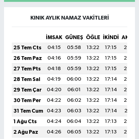
KINIK AYLIK NAMAZ VAKITLERI
İMSAK
GÜNEŞ
ÖĞLE
İKINDI
AKŞA
25 Tem Cts
04:15
05:58
13:22
17:15
20:36
26 Tem Paz
04:16
05:59
13:22
17:15
20:36
27 Tem Pts
04:18
05:59
13:22
17:15
20:35
28 Tem Sal
04:19
06:00
13:22
17:14
20:34
29 Tem Çar
04:20
06:01
13:22
17:14
20:33
30 Tem Per
04:22
06:02
13:22
17:14
20:32
31 Tem Cum
04:23
06:03
13:22
17:14
20:31
1 Ağu Cts
04:24
06:04
13:22
17:13
20:30
2 Ağu Paz
04:26
06:05
13:22
17:13
20:29