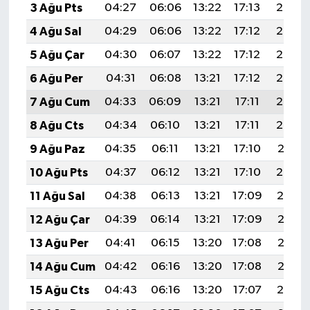
3 Ağu Pts
04:27
06:06
13:22
17:13
20:28
4 Ağu Sal
04:29
06:06
13:22
17:12
20:27
5 Ağu Çar
04:30
06:07
13:22
17:12
20:26
6 Ağu Per
04:31
06:08
13:21
17:12
20:25
7 Ağu Cum
04:33
06:09
13:21
17:11
20:24
8 Ağu Cts
04:34
06:10
13:21
17:11
20:22
9 Ağu Paz
04:35
06:11
13:21
17:10
20:21
10 Ağu Pts
04:37
06:12
13:21
17:10
20:20
11 Ağu Sal
04:38
06:13
13:21
17:09
20:19
12 Ağu Çar
04:39
06:14
13:21
17:09
20:18
13 Ağu Per
04:41
06:15
13:20
17:08
20:16
14 Ağu Cum
04:42
06:16
13:20
17:08
20:15
15 Ağu Cts
04:43
06:16
13:20
17:07
20:14