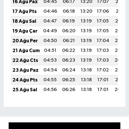
16 Ağu Paz
04:45
06:17
13:20
17:07
20:12
17 Ağu Pts
04:46
06:18
13:20
17:06
20:11
18 Ağu Sal
04:47
06:19
13:19
17:05
20:10
19 Ağu Çar
04:49
06:20
13:19
17:05
20:08
20 Ağu Per
04:50
06:21
13:19
17:04
20:07
21 Ağu Cum
04:51
06:22
13:19
17:03
20:06
22 Ağu Cts
04:53
06:23
13:19
17:03
20:04
23 Ağu Paz
04:54
06:24
13:18
17:02
20:03
24 Ağu Pts
04:55
06:25
13:18
17:01
20:01
25 Ağu Sal
04:56
06:26
13:18
17:01
20:00