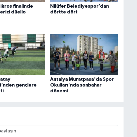
ikros finalinde
Nilüfer Belediyespor’dan
erici düello
dörtte dört
ratay
Antalya Muratpaşa'da Spor
i’nden gençlere
Okulları'nda sonbahar
ti
dönemi