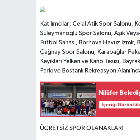
Katılımcılar; Celal Atik Spor Salonu,
Süleymanoğlu Spor Salonu, Aşık Veyse
Futbol Sahası, Bornova Havuz İzmir,
Çağnay Spor Salonu, Karabağlar Peker
Kayıkları Yelken ve Kano Tesisi, Bayrak
Parkı ve Bostanlı Rekreasyon Alanı’nda
Nilüfer Beled
İçeriği Görüntül
ÜCRETSİZ SPOR OLANAKLARI