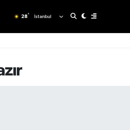
°
28
İstanbul
azır