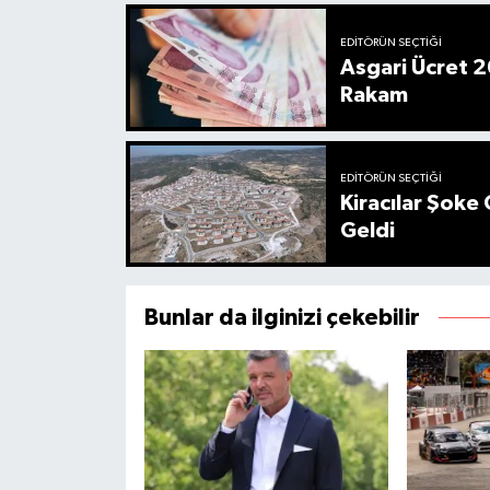
EDITÖRÜN SEÇTIĞI
Asgari Ücret 2
Rakam
EDITÖRÜN SEÇTIĞI
Kiracılar Şoke 
Geldi
Bunlar da ilginizi çekebilir