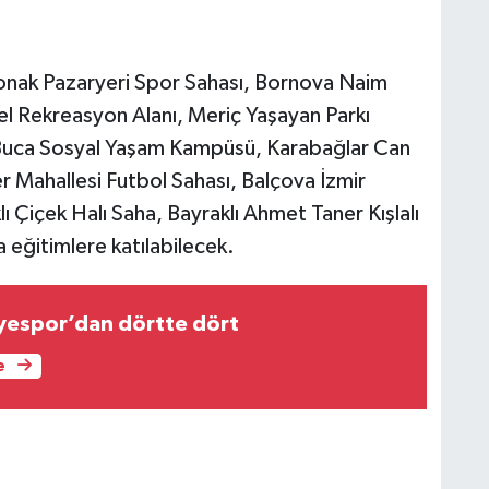
 Konak Pazaryeri Spor Sahası, Bornova Naim
l Rekreasyon Alanı, Meriç Yaşayan Parkı
 Buca Sosyal Yaşam Kampüsü, Karabağlar Can
 Mahallesi Futbol Sahası, Balçova İzmir
lı Çiçek Halı Saha, Bayraklı Ahmet Taner Kışlalı
 eğitimlere katılabilecek.
iyespor’dan dörtte dört
e