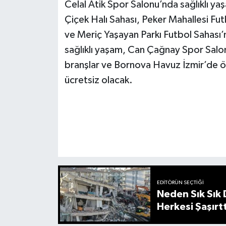
Celal Atik Spor Salonu’nda sağlıklı ya
Çiçek Halı Sahası, Peker Mahallesi F
ve Meriç Yaşayan Parkı Futbol Sahası’
sağlıklı yaşam, Can Çağnay Spor Salo
branşlar ve Bornova Havuz İzmir’de öze
ücretsiz olacak.
EDITÖRÜN SEÇTIĞI
Neden Sık Sık
Herkesi Şaşırtt