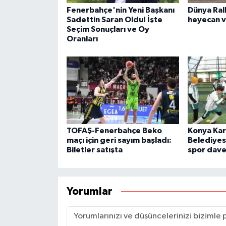
Fenerbahçe'nin Yeni Başkanı
Dünya Rall
Sadettin Saran Oldu! İşte
heyecan v
Seçim Sonuçları ve Oy
Oranları
TOFAŞ-Fenerbahçe Beko
Konya Ka
maçı için geri sayım başladı:
Belediyes
Biletler satışta
spor dave
Yorumlar