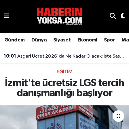
Dünya
Hava Durumu
Eğitim
Trafik Durumu
Gündem
Dünya
Siyaset
Ekonomi
Spor
Ma
Ekonomi
Süper Lig Puan Durumu ve Fikstür
10:01
Asgari Ücret 2026'da Ne Kadar Olacak: İşte Şaşırtan Rakam
Emlak
Tüm Manşetler
EĞITIM
İzmit'te ücretsiz LGS tercih
Genel
Son Dakika Haberleri
danışmanlığı başlıyor
Gündem
Haber Arşivi
Magazin
Otomobil