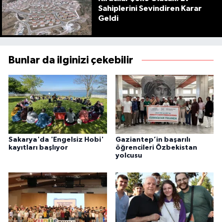
Sahiplerini Sevindiren Karar
Geldi
Bunlar da ilginizi çekebilir
Sakarya'da 'Engelsiz Hobi'
Gaziantep’in başarılı
kayıtları başlıyor
öğrencileri Özbekistan
yolcusu