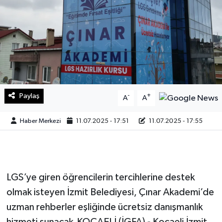
Sağlık
Teknoloji
Yaşam
Paylaş
-
+
A
A
Haber Merkezi
11.07.2025 - 17:51
11.07.2025 - 17:55
LGS’ye giren öğrencilerin tercihlerine destek
olmak isteyen İzmit Belediyesi, Çınar Akademi’de
uzman rehberler eşliğinde ücretsiz danışmanlık
hizmeti sunacak.KOCAELİ (İGFA) - Kocaeli İzmit