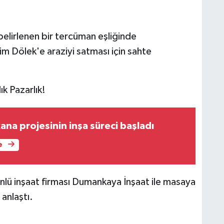
 belirlenen bir tercüman eşliğinde
 Dölek'e araziyi satması için sahte
k Pazarlık!
na projesinin inşa süreci başladı
e
ünlü inşaat firması Dumankaya İnşaat ile masaya
anlaştı.