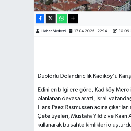
Haber Merkezi
17.04.2025 - 22:14
10.09.
Dublörlü Dolandırıcılık Kadıköy'ü Karış
Edinilen bilgilere göre, Kadıköy Mer
planlanan devasa arazi, İsrail vatand
Hans Paez Rasmussen adına çıkarılan sa
Çete üyeleri, Mustafa Yıldız ve Kaan Ar
kullanarak bu sahte kimlikleri oluşturd