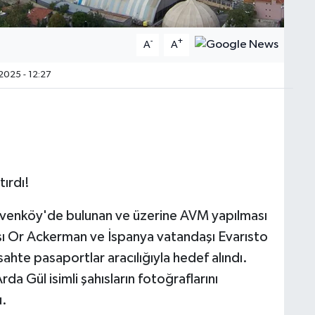
-
+
A
A
2025 - 12:27
tırdı!
divenköy'de bulunan ve üzerine AVM yapılması
aşı Or Ackerman ve İspanya vatandaşı Evarısto
hte pasaportlar aracılığıyla hedef alındı.
da Gül isimli şahısların fotoğraflarını
u.