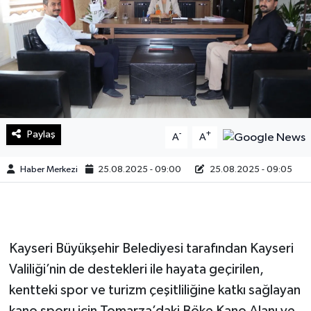
Sağlık
Teknoloji
Yaşam
Paylaş
-
+
A
A
Haber Merkezi
25.08.2025 - 09:00
25.08.2025 - 09:05
Kayseri Büyükşehir Belediyesi tarafından Kayseri
Valiliği’nin de destekleri ile hayata geçirilen,
kentteki spor ve turizm çeşitliliğine katkı sağlayan
kano sporu için Tomarza’daki Böke Kano Alanı ve