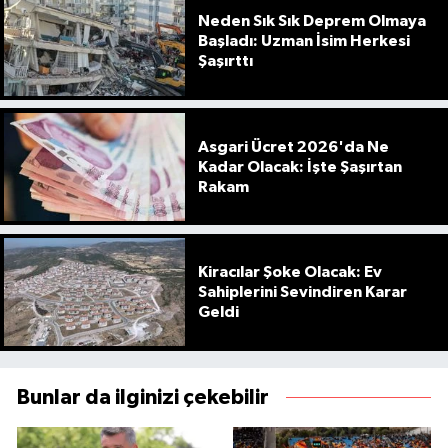
Neden Sık Sık Deprem Olmaya
Başladı: Uzman İsim Herkesi
Şaşırttı
Asgari Ücret 2026'da Ne
Kadar Olacak: İşte Şaşırtan
Rakam
Kiracılar Şoke Olacak: Ev
Sahiplerini Sevindiren Karar
Geldi
Bunlar da ilginizi çekebilir