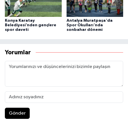
Konya Karatay
Antalya Muratpaşa'da
Belediyesi’nden gençlere
Spor Okulları'nda
spor daveti
sonbahar dönemi
Yorumlar
Gönder