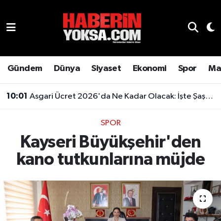
Dünya
Hava Durumu
Eğitim
Trafik Durumu
Gündem
Dünya
Siyaset
Ekonomi
Spor
Ma
Ekonomi
Süper Lig Puan Durumu ve Fikstür
10:01
Asgari Ücret 2026'da Ne Kadar Olacak: İşte Şaşırtan Rakam
Emlak
Tüm Manşetler
SPOR
Kayseri Büyükşehir'den
Genel
Son Dakika Haberleri
kano tutkunlarına müjde
Gündem
Haber Arşivi
Magazin
Otomobil