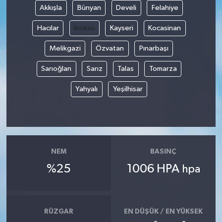
Akkışla
Bünyan
Develi
Felahiye
Hacılar
İncesu
Kayseri
Kocasinan
Melikgazi
Özvatan
Pınarbaşı
Sarıoğlan
Sarız
Talas
Tomarza
Yahyalı
Yeşilhisar
NEM
BASINÇ
%25
1006 HPA
hpa
RÜZGAR
EN DÜŞÜK / EN YÜKSEK