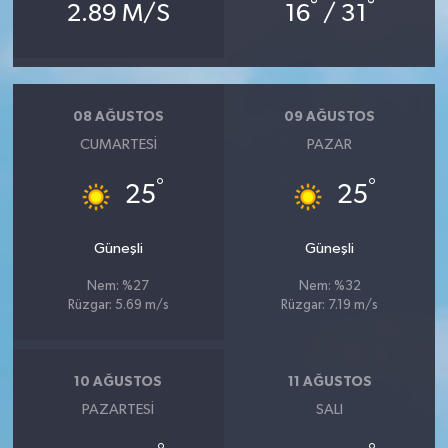
°
°
2.89 M/S
16
/ 31
08 AĞUSTOS
09 AĞUSTOS
CUMARTESI
PAZAR
°
°
25
25
Güneşli
Güneşli
Nem: %27
Nem: %32
Rüzgar: 5.69 m/s
Rüzgar: 7.19 m/s
10 AĞUSTOS
11 AĞUSTOS
PAZARTESI
SALI