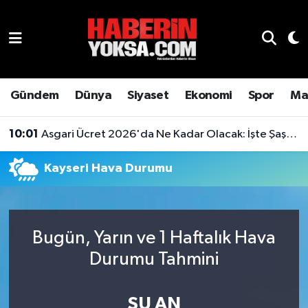
Dünya
Hava Durumu
Eğitim
Trafik Durumu
Gündem
Dünya
Siyaset
Ekonomi
Spor
Ma
Ekonomi
Süper Lig Puan Durumu ve Fikstür
10:01
Asgari Ücret 2026'da Ne Kadar Olacak: İşte Şaşırtan Rakam
Emlak
Tüm Manşetler
Kayseri Hava Durumu
Genel
Son Dakika Haberleri
Gündem
Haber Arşivi
Bugün, Yarın ve 1 Haftalık Hava
Durumu Tahmini
Magazin
Otomobil
ŞU AN