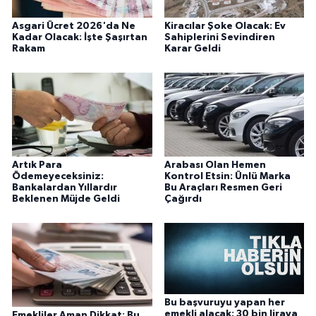
Asgari Ücret 2026'da Ne
Kiracılar Şoke Olacak: Ev
Kadar Olacak: İşte Şaşırtan
Sahiplerini Sevindiren
Rakam
Karar Geldi
Artık Para
Arabası Olan Hemen
Ödemeyeceksiniz:
Kontrol Etsin: Ünlü Marka
Bankalardan Yıllardır
Bu Araçları Resmen Geri
Beklenen Müjde Geldi
Çağırdı
Bu başvuruyu yapan her
emekli alacak: 30 bin liraya
Emekliler Aman Dikkat: Bu