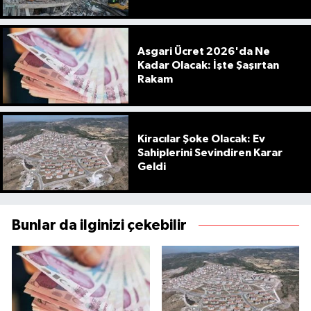
Asgari Ücret 2026'da Ne
Kadar Olacak: İşte Şaşırtan
Rakam
Kiracılar Şoke Olacak: Ev
Sahiplerini Sevindiren Karar
Geldi
Bunlar da ilginizi çekebilir