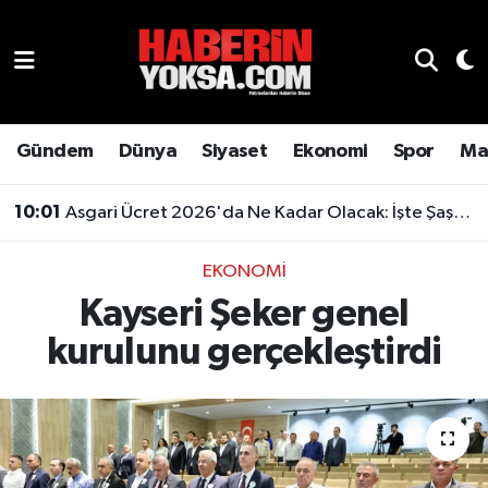
Dünya
Hava Durumu
Eğitim
Trafik Durumu
Gündem
Dünya
Siyaset
Ekonomi
Spor
Ma
Ekonomi
Süper Lig Puan Durumu ve Fikstür
10:01
Asgari Ücret 2026'da Ne Kadar Olacak: İşte Şaşırtan Rakam
Emlak
Tüm Manşetler
EKONOMI
Kayseri Şeker genel
Genel
Son Dakika Haberleri
kurulunu gerçekleştirdi
Gündem
Haber Arşivi
Magazin
Otomobil