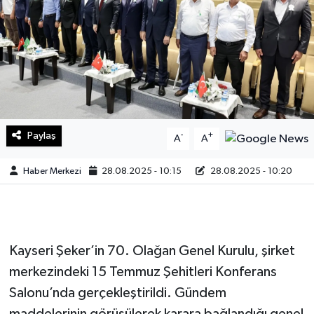
Sağlık
Teknoloji
Yaşam
Paylaş
-
+
A
A
Haber Merkezi
28.08.2025 - 10:15
28.08.2025 - 10:20
Kayseri Şeker’in 70. Olağan Genel Kurulu, şirket
merkezindeki 15 Temmuz Şehitleri Konferans
Salonu’nda gerçekleştirildi. Gündem
maddelerinin görüşülerek karara bağlandığı genel