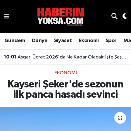
Dünya
Hava Durumu
Eğitim
Trafik Durumu
Gündem
Dünya
Siyaset
Ekonomi
Spor
Ma
Ekonomi
Süper Lig Puan Durumu ve Fikstür
10:01
Asgari Ücret 2026'da Ne Kadar Olacak: İşte Şaşırtan Rakam
Emlak
Tüm Manşetler
EKONOMI
Kayseri Şeker'de sezonun
Genel
Son Dakika Haberleri
ilk panca hasadı sevinci
Gündem
Haber Arşivi
Magazin
Otomobil