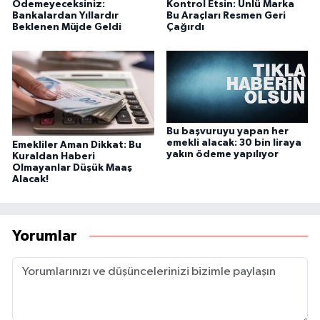
Ödemeyeceksiniz:
Kontrol Etsin: Ünlü Marka
Bankalardan Yıllardır
Bu Araçları Resmen Geri
Beklenen Müjde Geldi
Çağırdı
Bu başvuruyu yapan her
emekli alacak: 30 bin liraya
Emekliler Aman Dikkat: Bu
yakın ödeme yapılıyor
Kuraldan Haberi
Olmayanlar Düşük Maaş
Alacak!
Yorumlar