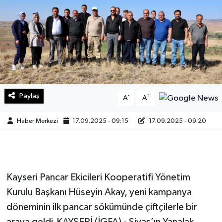
Sağlık
Teknoloji
Yaşam
Paylaş
-
+
A
A
Haber Merkezi
17.09.2025 - 09:15
17.09.2025 - 09:20
Kayseri Pancar Ekicileri Kooperatifi Yönetim
Kurulu Başkanı Hüseyin Akay, yeni kampanya
döneminin ilk pancar sökümünde çiftçilerle bir
araya geldi.KAYSERİ (İGFA) - Sivas’ın Yanalak