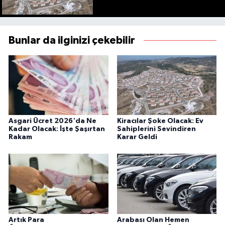
Bunlar da ilginizi çekebilir
Asgari Ücret 2026'da Ne
Kiracılar Şoke Olacak: Ev
Kadar Olacak: İşte Şaşırtan
Sahiplerini Sevindiren
Rakam
Karar Geldi
Artık Para
Arabası Olan Hemen