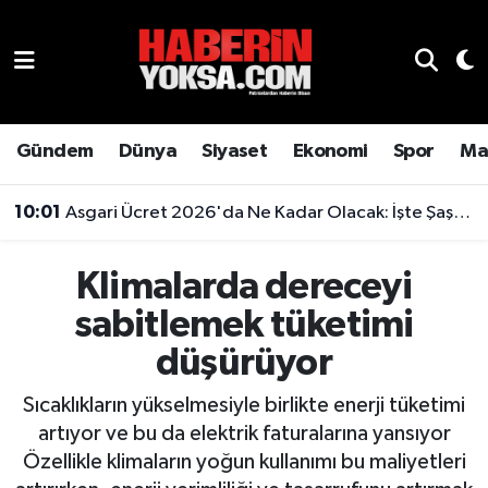
Dünya
Hava Durumu
Eğitim
Trafik Durumu
Gündem
Dünya
Siyaset
Ekonomi
Spor
Ma
Ekonomi
Süper Lig Puan Durumu ve Fikstür
10:01
Asgari Ücret 2026'da Ne Kadar Olacak: İşte Şaşırtan Rakam
Emlak
Tüm Manşetler
Klimalarda dereceyi
Genel
Son Dakika Haberleri
sabitlemek tüketimi
düşürüyor
Gündem
Haber Arşivi
Sıcaklıkların yükselmesiyle birlikte enerji tüketimi
Magazin
artıyor ve bu da elektrik faturalarına yansıyor
Özellikle klimaların yoğun kullanımı bu maliyetleri
Otomobil