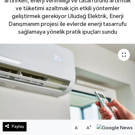
artırırken, enerji verimliliği ve tasarrufunu artırmak
ve tüketimi azaltmak için etkili yöntemler
Sağlık
geliştirmek gerekiyor Uludağ Elektrik, Enerji
Danışmanım projesi ile evlerde enerji tasarrufu
Teknoloji
sağlamaya yönelik pratik ipuçları sundu
Yaşam
Paylaş
-
+
A
A