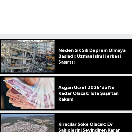
Neden Sık Sık Deprem Olmaya
Başladı: Uzman İsim Herkesi
Şaşırttı
Asgari Ücret 2026'da Ne
Kadar Olacak: İşte Şaşırtan
Rakam
Kiracılar Şoke Olacak: Ev
Sahiplerini Sevindiren Karar