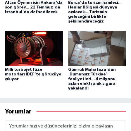
Altan Öymen için Ankara'da
Bursa'da turizm hamlesi...
son görev... 22 Temmuz'da
Hanlar Bölgesi dünyaya
İstanbul'da defnedilecek
açılacak... Turizmin
geleceğini birlikte
şekillendireceğiz
Milli turbojet füze
Gümrük Muhafaza'dan
motorları IDEF'te görücüye
'Dumansız Türkiye'
çıkıyor
faaliyetleri... 4 milyonu
aşkın elektronik sigara
yakalandı
Yorumlar