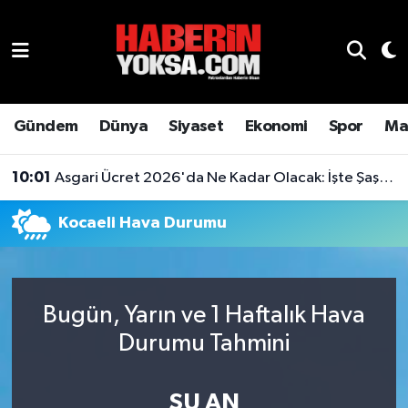
Dünya
Hava Durumu
Eğitim
Trafik Durumu
Gündem
Dünya
Siyaset
Ekonomi
Spor
Ma
Ekonomi
Süper Lig Puan Durumu ve Fikstür
10:01
Asgari Ücret 2026'da Ne Kadar Olacak: İşte Şaşırtan Rakam
Emlak
Tüm Manşetler
Kocaeli Hava Durumu
Genel
Son Dakika Haberleri
Gündem
Haber Arşivi
Bugün, Yarın ve 1 Haftalık Hava
Durumu Tahmini
Magazin
Otomobil
ŞU AN