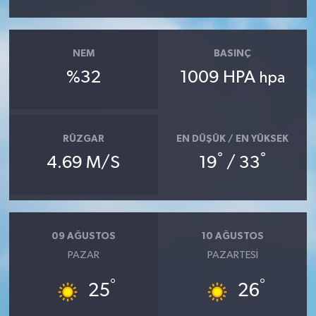
NEM
BASINÇ
%32
1009 HPA
hpa
RÜZGAR
EN DÜŞÜK / EN YÜKSEK
°
°
4.69 M/S
19
/ 33
09 AĞUSTOS
10 AĞUSTOS
PAZAR
PAZARTESI
°
°
25
26