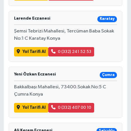
Larende Eczanesi
Karatay
Şemsi Tebrizi Mahallesi, Tercüman Baba Sokak
No:1 C Karatay Konya
Yol Tarifi Al
0 (332) 241 52 53
Yeni Özkan Eczanesi
Çumra
Bakkalbaşı Mahallesi, 73400.Sokak No:5 C
Çumra Konya
Yol Tarifi Al
0 (332) 407 00 10
Ali Kerem Eczanesi
Selçuklu