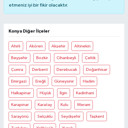
etmeniz iyi bir fikir olacaktır.
Konya Diğer İlçeler
Ahirli
Akören
Akşehir
Altinekin
Beyşehir
Bozkir
Cihanbeyli
Çeltik
Çumra
Derbent
Derebucak
Doğanhisar
Emirgazi
Ereğli
Güneysinir
Hadim
Halkapinar
Hüyük
İlgin
Kadinhani
Karapinar
Karatay
Kulu
Meram
Sarayönü
Selçuklu
Seydişehir
Taşkent