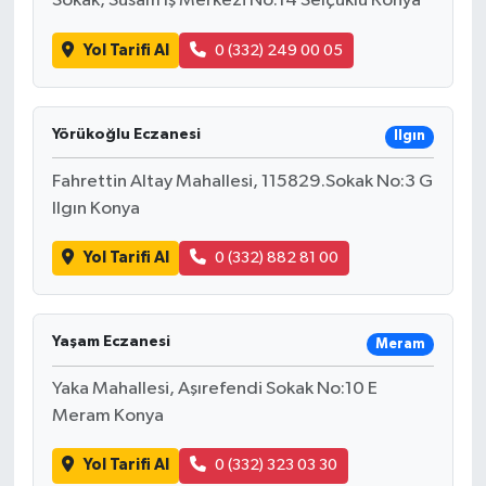
Sokak, Susam İş Merkezi No:14 Selçuklu Konya
Yol Tarifi Al
0 (332) 249 00 05
Yörükoğlu Eczanesi
Ilgın
Fahrettin Altay Mahallesi, 115829.Sokak No:3 G
Ilgın Konya
Yol Tarifi Al
0 (332) 882 81 00
Yaşam Eczanesi
Meram
Yaka Mahallesi, Aşırefendi Sokak No:10 E
Meram Konya
Yol Tarifi Al
0 (332) 323 03 30