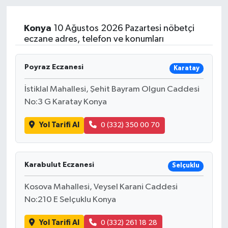
Sağlık
Konya
10 Ağustos 2026 Pazartesi nöbetçi
eczane adres, telefon ve konumları
Teknoloji
Poyraz Eczanesi
Karatay
Yaşam
İstiklal Mahallesi, Şehit Bayram Olgun Caddesi
No:3 G Karatay Konya
Yol Tarifi Al
0 (332) 350 00 70
Karabulut Eczanesi
Selçuklu
Kosova Mahallesi, Veysel Karani Caddesi
No:210 E Selçuklu Konya
Yol Tarifi Al
0 (332) 261 18 28