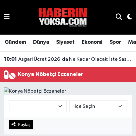
Dünya
Hava Durumu
Eğitim
Trafik Durumu
Gündem
Dünya
Siyaset
Ekonomi
Spor
Ma
Ekonomi
Süper Lig Puan Durumu ve Fikstür
10:01
Asgari Ücret 2026'da Ne Kadar Olacak: İşte Şaşırtan Rakam
Emlak
Tüm Manşetler
Konya Nöbetçi Eczaneler
Genel
Son Dakika Haberleri
Gündem
Haber Arşivi
Magazin
Paylaş
Otomobil