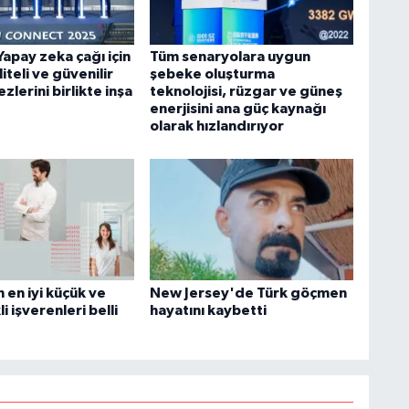
apay zeka çağı için
Tüm senaryolara uygun
iteli ve güvenilir
şebeke oluşturma
zlerini birlikte inşa
teknolojisi, rüzgar ve güneş
enerjisini ana güç kaynağı
olarak hızlandırıyor
 en iyi küçük ve
New Jersey'de Türk göçmen
i işverenleri belli
hayatını kaybetti