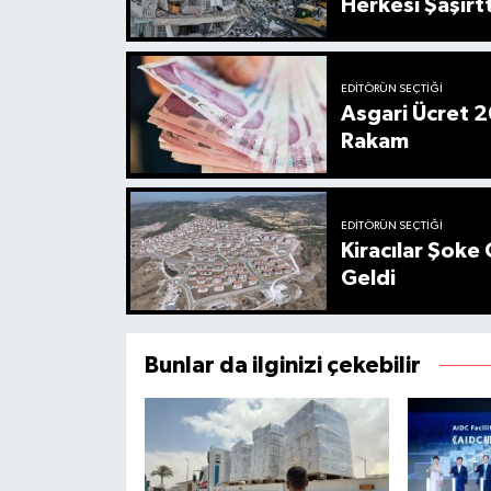
Herkesi Şaşırtt
EDITÖRÜN SEÇTIĞI
Asgari Ücret 2
Rakam
EDITÖRÜN SEÇTIĞI
Kiracılar Şoke 
Geldi
Bunlar da ilginizi çekebilir