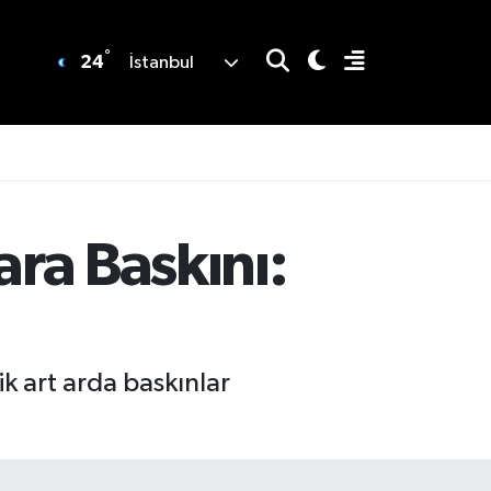
°
24
İstanbul
ara Baskını:
k art arda baskınlar