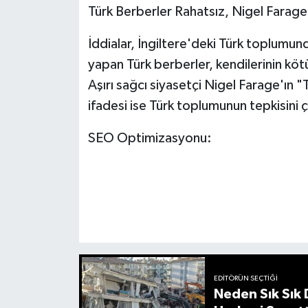
Türk Berberler Rahatsız, Nigel Farage
İddialar, İngiltere'deki Türk toplumunda
yapan Türk berberler, kendilerinin kötü 
Aşırı sağcı siyasetçi Nigel Farage'ın 
ifadesi ise Türk toplumunun tepkisini ç
SEO Optimizasyonu:
EDITÖRÜN SEÇTIĞI
Neden Sık Sık