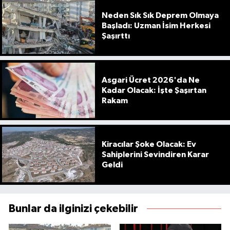
Neden Sık Sık Deprem Olmaya
Başladı: Uzman İsim Herkesi
Şaşırttı
Asgari Ücret 2026'da Ne
Kadar Olacak: İşte Şaşırtan
Rakam
Kiracılar Şoke Olacak: Ev
Sahiplerini Sevindiren Karar
Geldi
Bunlar da ilginizi çekebilir