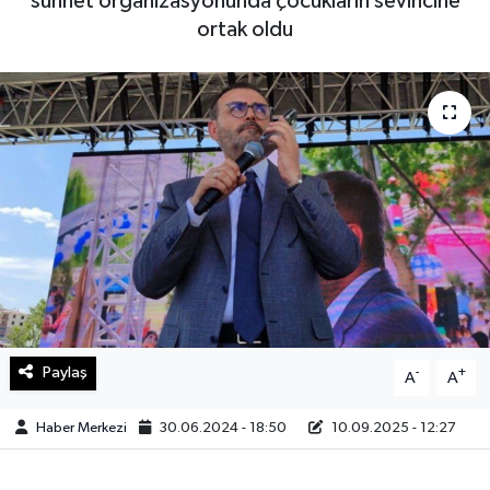
sünnet organizasyonunda çocukların sevincine
ortak oldu
Sağlık
Teknoloji
Yaşam
Paylaş
-
+
A
A
Haber Merkezi
30.06.2024 - 18:50
10.09.2025 - 12:27