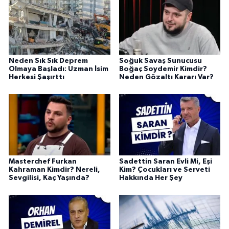
Neden Sık Sık Deprem
Soğuk Savaş Sunucusu
Olmaya Başladı: Uzman İsim
Boğaç Soydemir Kimdir?
Herkesi Şaşırttı
Neden Gözaltı Kararı Var?
Masterchef Furkan
Sadettin Saran Evli Mi, Eşi
Kahraman Kimdir? Nereli,
Kim? Çocukları ve Serveti
Sevgilisi, Kaç Yaşında?
Hakkında Her Şey