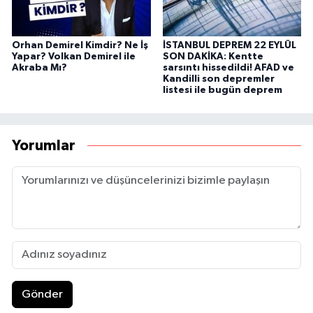
Orhan Demirel Kimdir? Ne İş
İSTANBUL DEPREM 22 EYLÜL
Yapar? Volkan Demirel ile
SON DAKİKA: Kentte
Akraba Mı?
sarsıntı hissedildi! AFAD ve
Kandilli son depremler
listesi ile bugün deprem
Yorumlar
Gönder