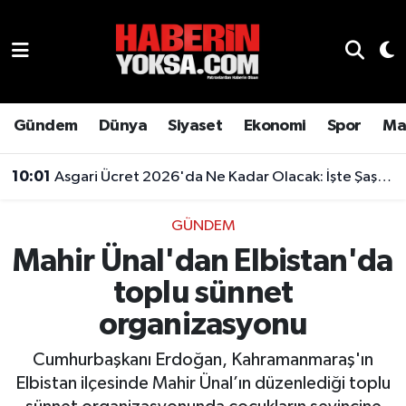
Dünya
Hava Durumu
Eğitim
Trafik Durumu
Gündem
Dünya
Siyaset
Ekonomi
Spor
Ma
Ekonomi
Süper Lig Puan Durumu ve Fikstür
10:01
Asgari Ücret 2026'da Ne Kadar Olacak: İşte Şaşırtan Rakam
Emlak
Tüm Manşetler
GÜNDEM
Mahir Ünal'dan Elbistan'da
Genel
Son Dakika Haberleri
toplu sünnet
Gündem
Haber Arşivi
organizasyonu
Magazin
Cumhurbaşkanı Erdoğan, Kahramanmaraş'ın
Elbistan ilçesinde Mahir Ünal’ın düzenlediği toplu
Otomobil