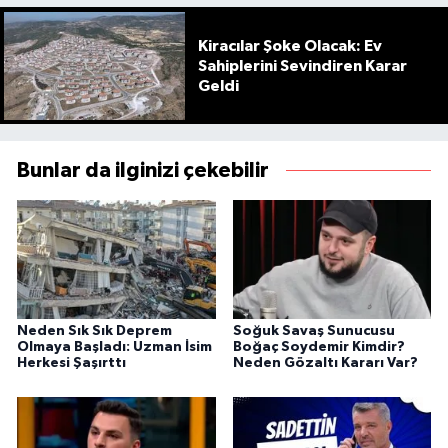
Kiracılar Şoke Olacak: Ev
Sahiplerini Sevindiren Karar
Geldi
Bunlar da ilginizi çekebilir
Neden Sık Sık Deprem
Soğuk Savaş Sunucusu
Olmaya Başladı: Uzman İsim
Boğaç Soydemir Kimdir?
Herkesi Şaşırttı
Neden Gözaltı Kararı Var?