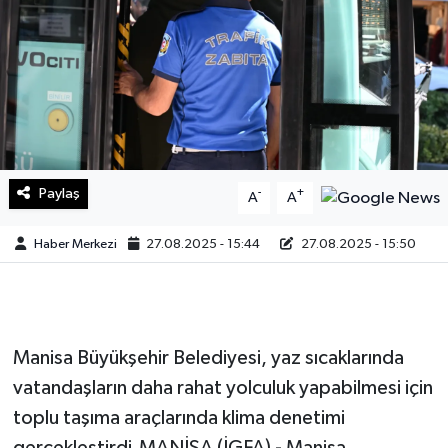
Sağlık
Teknoloji
Yaşam
Paylaş
-
+
A
A
Haber Merkezi
27.08.2025 - 15:44
27.08.2025 - 15:50
Manisa Büyükşehir Belediyesi, yaz sıcaklarında
vatandaşların daha rahat yolculuk yapabilmesi için
toplu taşıma araçlarında klima denetimi
gerçekleştirdi.MANİSA (İGFA) - Manisa