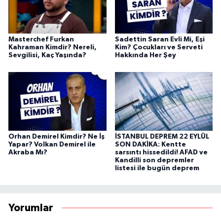
Masterchef Furkan
Sadettin Saran Evli Mi, Eşi
Kahraman Kimdir? Nereli,
Kim? Çocukları ve Serveti
Sevgilisi, Kaç Yaşında?
Hakkında Her Şey
Orhan Demirel Kimdir? Ne İş
İSTANBUL DEPREM 22 EYLÜL
Yapar? Volkan Demirel ile
SON DAKİKA: Kentte
Akraba Mı?
sarsıntı hissedildi! AFAD ve
Kandilli son depremler
listesi ile bugün deprem
Yorumlar