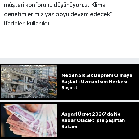
müşteri konforunu düşünüyoruz. Klima
denetimlerimiz yaz boyu devam edecek”
ifadeleri kullanıldı.
Neden Sık Sık Deprem Olmaya
Başladı: Uzman İsim Herkesi
Şaşırttı
Asgari Ücret 2026'da Ne
Kadar Olacak: İşte Şaşırtan
Rakam