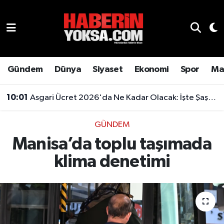
Dünya
Hava Durumu
Eğitim
Trafik Durumu
Gündem
Dünya
Siyaset
Ekonomi
Spor
Ma
Ekonomi
Süper Lig Puan Durumu ve Fikstür
10:01
Asgari Ücret 2026'da Ne Kadar Olacak: İşte Şaşırtan Rakam
Emlak
Tüm Manşetler
GÜNDEM
Manisa’da toplu taşımada
Genel
Son Dakika Haberleri
klima denetimi
Gündem
Haber Arşivi
Magazin
Otomobil