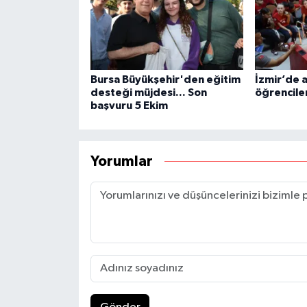
Bursa Büyükşehir'den eğitim
İzmir’de a
desteği müjdesi... Son
öğrencile
başvuru 5 Ekim
Yorumlar