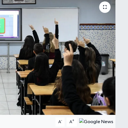
-
+
A
A