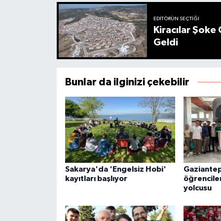
EDITÖRÜN SEÇTIĞI
Kiracılar Şoke 
Geldi
Bunlar da ilginizi çekebilir
Sakarya'da 'Engelsiz Hobi'
Gaziantep’
kayıtları başlıyor
öğrencile
yolcusu