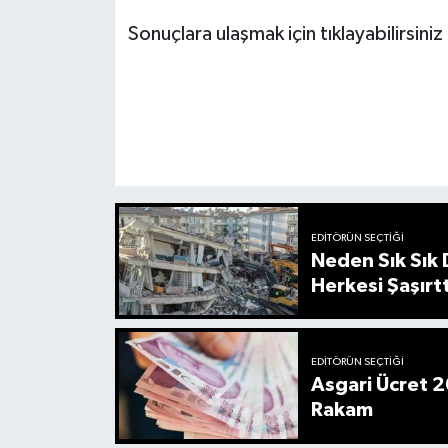
Sonuçlara ulaşmak için tıklayabilirsiniz
EDITÖRÜN SEÇTIĞI
Neden Sık Sık
Herkesi Şaşırtt
EDITÖRÜN SEÇTIĞI
Asgari Ücret 2
Rakam