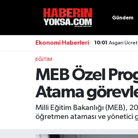
Gündem
Dünya
Hava Durumu
Eğitim
Trafik Durumu
Ekonomi Haberleri
10:01
Asgari Ücret
Ekonomi
Süper Lig Puan Durumu ve Fikstür
EĞITIM
MEB Özel Prog
Emlak
Tüm Manşetler
Atama görevle
Genel
Son Dakika Haberleri
Gündem
Haber Arşivi
Milli Eğitim Bakanlığı (MEB), 2
öğretmen ataması ve yönetici 
Magazin
Otomobil