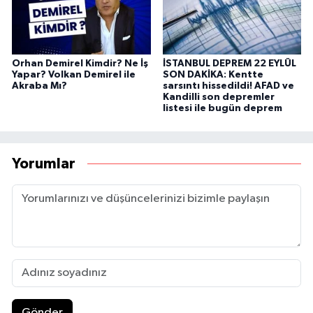
Orhan Demirel Kimdir? Ne İş
İSTANBUL DEPREM 22 EYLÜL
Yapar? Volkan Demirel ile
SON DAKİKA: Kentte
Akraba Mı?
sarsıntı hissedildi! AFAD ve
Kandilli son depremler
listesi ile bugün deprem
Yorumlar
Gönder