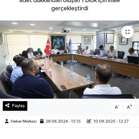
adet dükkandan oluşan 1 blok için ihale
gerçekleştirdi
Sağlık
Teknoloji
Yaşam
Paylaş
-
+
A
A
Haber Merkezi
28.06.2024 - 15:15
10.09.2025 - 12:27