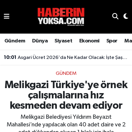
Dünya
Hava Durumu
Eğitim
Trafik Durumu
Gündem
Dünya
Siyaset
Ekonomi
Spor
Ma
Ekonomi
Süper Lig Puan Durumu ve Fikstür
10:01
Asgari Ücret 2026'da Ne Kadar Olacak: İşte Şaşırtan Rakam
Emlak
Tüm Manşetler
GÜNDEM
Melikgazi Türkiye'ye örnek
Genel
Son Dakika Haberleri
çalışmalarına hız
Gündem
Haber Arşivi
kesmeden devam ediyor
Magazin
Melikgazi Belediyesi Yıldırım Beyazıt
Mahallesi’nde yapılacak olan 40 adet daire ve 2
Otomobil