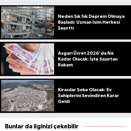
Neden Sık Sık Deprem Olmaya
Başladı: Uzman İsim Herkesi
Şaşırttı
Asgari Ücret 2026'da Ne
Kadar Olacak: İşte Şaşırtan
Rakam
Kiracılar Şoke Olacak: Ev
Sahiplerini Sevindiren Karar
Geldi
Bunlar da ilginizi çekebilir