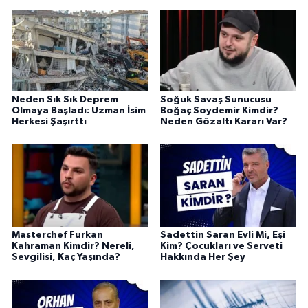
Neden Sık Sık Deprem
Soğuk Savaş Sunucusu
Olmaya Başladı: Uzman İsim
Boğaç Soydemir Kimdir?
Herkesi Şaşırttı
Neden Gözaltı Kararı Var?
Masterchef Furkan
Sadettin Saran Evli Mi, Eşi
Kahraman Kimdir? Nereli,
Kim? Çocukları ve Serveti
Sevgilisi, Kaç Yaşında?
Hakkında Her Şey