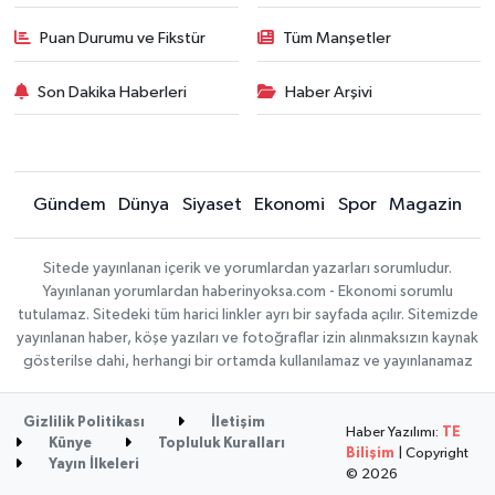
Puan Durumu ve Fikstür
Tüm Manşetler
Son Dakika Haberleri
Haber Arşivi
Gündem
Dünya
Siyaset
Ekonomi
Spor
Magazin
Sitede yayınlanan içerik ve yorumlardan yazarları sorumludur.
Yayınlanan yorumlardan haberinyoksa.com - Ekonomi sorumlu
tutulamaz. Sitedeki tüm harici linkler ayrı bir sayfada açılır. Sitemizde
yayınlanan haber, köşe yazıları ve fotoğraflar izin alınmaksızın kaynak
gösterilse dahi, herhangi bir ortamda kullanılamaz ve yayınlanamaz
Gizlilik Politikası
İletişim
Haber Yazılımı:
TE
Künye
Topluluk Kuralları
Bilişim
| Copyright
Yayın İlkeleri
© 2026