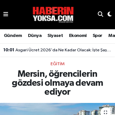
Dünya
Hava Durumu
Eğitim
Trafik Durumu
Gündem
Dünya
Siyaset
Ekonomi
Spor
Ma
Ekonomi
Süper Lig Puan Durumu ve Fikstür
10:01
Asgari Ücret 2026'da Ne Kadar Olacak: İşte Şaşırtan Rakam
Emlak
Tüm Manşetler
EĞITIM
Mersin, öğrencilerin
Genel
Son Dakika Haberleri
gözdesi olmaya devam
Gündem
Haber Arşivi
ediyor
Magazin
Otomobil