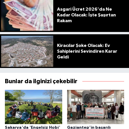
Asgari Ücret 2026'da Ne
Kadar Olacak: İşte Şaşırtan
Rakam
Kiracılar Şoke Olacak: Ev
Sahiplerini Sevindiren Karar
Geldi
Bunlar da ilginizi çekebilir
Sakarya'da 'Engelsiz Hobi'
Gaziantep’in başarılı