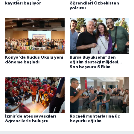
kayıtları başlıyor
öğrencileri Özbekistan
yolcusu
Konya'da Kudüs Okulu yeni
Bursa Büyükşehir'den
döneme başladı
eğitim desteği müjdesi...
Son başvuru 5 Ekim
İzmir’de ateş savaşçıları
Kocaeli muhtarlarına üç
öğrencilerle buluştu
boyutlu eğitim