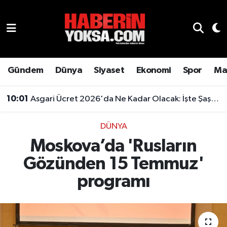
Dünya
Hava Durumu
Eğitim
Trafik Durumu
Gündem
Dünya
Siyaset
Ekonomi
Spor
Ma
Ekonomi
Süper Lig Puan Durumu ve Fikstür
10:01
Asgari Ücret 2026'da Ne Kadar Olacak: İşte Şaşırtan Rakam
Emlak
Tüm Manşetler
DÜNYA
Moskova’da 'Rusların
Genel
Son Dakika Haberleri
Gözünden 15 Temmuz'
Gündem
Haber Arşivi
programı
Magazin
Otomobil