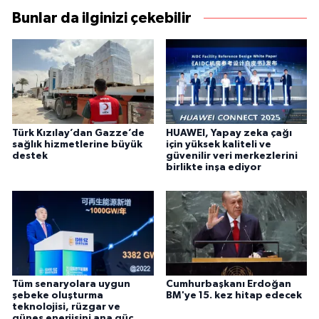
Bunlar da ilginizi çekebilir
Türk Kızılay’dan Gazze’de
HUAWEI, Yapay zeka çağı
sağlık hizmetlerine büyük
için yüksek kaliteli ve
destek
güvenilir veri merkezlerini
birlikte inşa ediyor
Tüm senaryolara uygun
Cumhurbaşkanı Erdoğan
şebeke oluşturma
BM'ye 15. kez hitap edecek
teknolojisi, rüzgar ve
güneş enerjisini ana güç