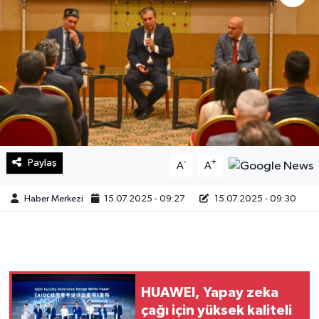
Sağlık
Teknoloji
Yaşam
Paylaş
-
+
A
A
Haber Merkezi
15.07.2025 - 09:27
15.07.2025 - 09:30
HUAWEI, Yapay zeka
çağı için yüksek kaliteli