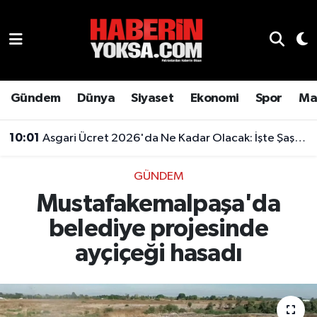
Dünya
Hava Durumu
Eğitim
Trafik Durumu
Gündem
Dünya
Siyaset
Ekonomi
Spor
Ma
Ekonomi
Süper Lig Puan Durumu ve Fikstür
10:01
Asgari Ücret 2026'da Ne Kadar Olacak: İşte Şaşırtan Rakam
Emlak
Tüm Manşetler
GÜNDEM
Mustafakemalpaşa'da
Genel
Son Dakika Haberleri
belediye projesinde
Gündem
Haber Arşivi
ayçiçeği hasadı
Magazin
Otomobil