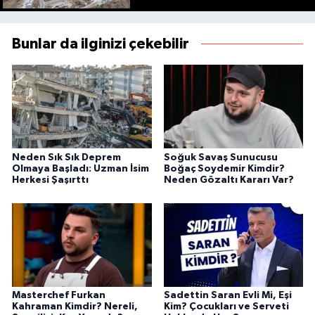
Bunlar da ilginizi çekebilir
Neden Sık Sık Deprem
Soğuk Savaş Sunucusu
Olmaya Başladı: Uzman İsim
Boğaç Soydemir Kimdir?
Herkesi Şaşırttı
Neden Gözaltı Kararı Var?
Masterchef Furkan
Sadettin Saran Evli Mi, Eşi
Kahraman Kimdir? Nereli,
Kim? Çocukları ve Serveti