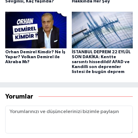
Sevgilisi, Kaç Yaşında?
Hakkında Her Şey
Orhan Demirel Kimdir? Ne İş
İSTANBUL DEPREM 22 EYLÜL
Yapar? Volkan Demirel ile
SON DAKİKA: Kentte
Akraba Mı?
sarsıntı hissedildi! AFAD ve
Kandilli son depremler
listesi ile bugün deprem
Yorumlar