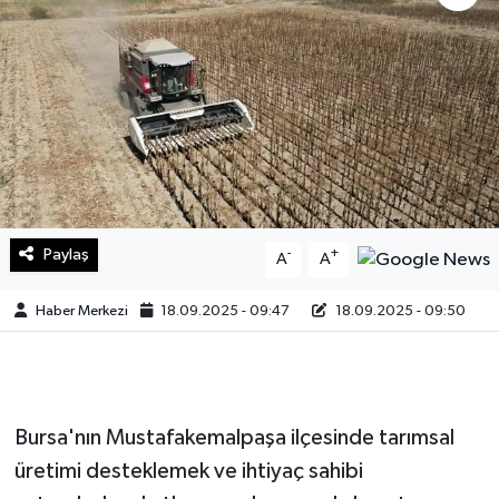
Sağlık
Teknoloji
Yaşam
Paylaş
-
+
A
A
Haber Merkezi
18.09.2025 - 09:47
18.09.2025 - 09:50
Bursa'nın Mustafakemalpaşa ilçesinde tarımsal
üretimi desteklemek ve ihtiyaç sahibi