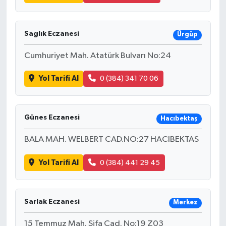
Saglık Eczanesi
Ürgüp
Cumhuriyet Mah. Atatürk Bulvarı No:24
Yol Tarifi Al
0 (384) 341 70 06
Günes Eczanesi
Hacıbektaş
BALA MAH. WELBERT CAD.NO:27 HACIBEKTAS
Yol Tarifi Al
0 (384) 441 29 45
Sarlak Eczanesi
Merkez
15 Temmuz Mah. Şifa Cad. No:19 Z03