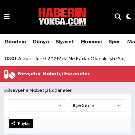
Dünya
Hava Durumu
Eğitim
Trafik Durumu
Gündem
Dünya
Siyaset
Ekonomi
Spor
Ma
Ekonomi
Süper Lig Puan Durumu ve Fikstür
10:01
Asgari Ücret 2026'da Ne Kadar Olacak: İşte Şaşırtan Rakam
Emlak
Tüm Manşetler
Nevşehir Nöbetçi Eczaneler
Genel
Son Dakika Haberleri
Gündem
Haber Arşivi
Magazin
Paylaş
Otomobil