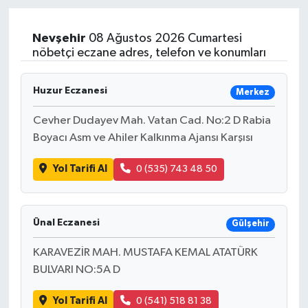
Sağlık
Nevşehir
08 Ağustos 2026 Cumartesi
nöbetçi eczane adres, telefon ve konumları
Teknoloji
Huzur Eczanesi
Merkez
Yaşam
Cevher Dudayev Mah. Vatan Cad. No:2 D Rabia
Boyacı Asm ve Ahiler Kalkınma Ajansı Karşısı
Yol Tarifi Al
0 (535) 743 48 50
Ünal Eczanesi
Gülşehir
KARAVEZİR MAH. MUSTAFA KEMAL ATATÜRK
BULVARI NO:5A D
Yol Tarifi Al
0 (541) 518 81 38