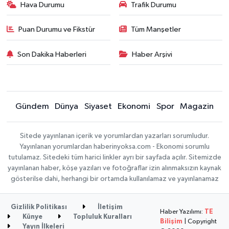
Hava Durumu
Trafik Durumu
Puan Durumu ve Fikstür
Tüm Manşetler
Son Dakika Haberleri
Haber Arşivi
Gündem
Dünya
Siyaset
Ekonomi
Spor
Magazin
Sitede yayınlanan içerik ve yorumlardan yazarları sorumludur.
Yayınlanan yorumlardan haberinyoksa.com - Ekonomi sorumlu
tutulamaz. Sitedeki tüm harici linkler ayrı bir sayfada açılır. Sitemizde
yayınlanan haber, köşe yazıları ve fotoğraflar izin alınmaksızın kaynak
gösterilse dahi, herhangi bir ortamda kullanılamaz ve yayınlanamaz
Gizlilik Politikası
İletişim
Haber Yazılımı:
TE
Künye
Topluluk Kuralları
Bilişim
| Copyright
Yayın İlkeleri