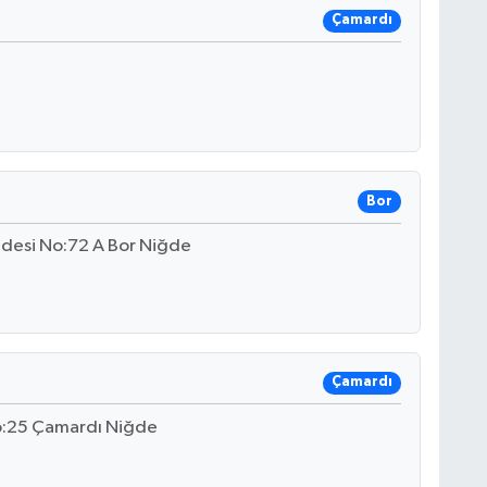
Çamardı
Bor
desi No:72 A Bor Niğde
Çamardı
No:25 Çamardı Niğde