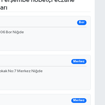
arı
Bor
:206 Bor Niğde
Merkez
 Sokak No:7 Merkez Niğde
Merkez