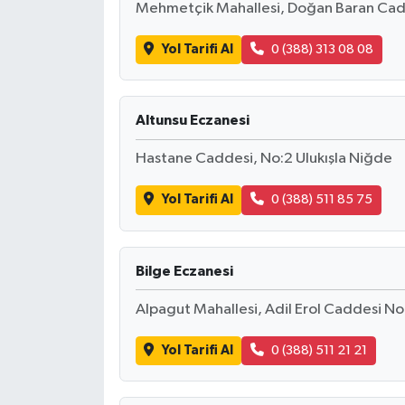
Mehmetçik Mahallesi, Doğan Baran Cad
Yol Tarifi Al
0 (388) 313 08 08
Altunsu Eczanesi
Hastane Caddesi, No:2 Ulukışla Niğde
Yol Tarifi Al
0 (388) 511 85 75
Bilge Eczanesi
Alpagut Mahallesi, Adil Erol Caddesi No
Yol Tarifi Al
0 (388) 511 21 21