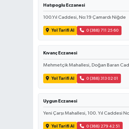
Hatıpoglu Eczanesi
100.Yıl Caddesi, No:19 Çamardı Niğde
Yol Tarifi Al
0 (388) 711 25 60
Kıvanç Eczanesi
Mehmetçik Mahallesi, Doğan Baran Cad
Yol Tarifi Al
0 (388) 313 02 01
Uygun Eczanesi
Yeni Çarşı Mahallesi, 100. Yıl Caddesi 
Yol Tarifi Al
0 (388) 279 42 51