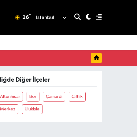
°
26
İstanbul
iğde Diğer İlçeler
Altunhisar
Bor
Çamardi
Çiftlik
Merkez
Ulukişla