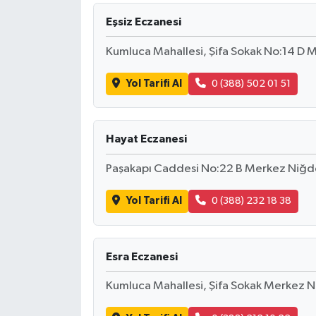
Eşsiz Eczanesi
Kumluca Mahallesi, Şifa Sokak No:14 D
Yol Tarifi Al
0 (388) 502 01 51
Hayat Eczanesi
Paşakapı Caddesi No:22 B Merkez Niğd
Yol Tarifi Al
0 (388) 232 18 38
Esra Eczanesi
Kumluca Mahallesi, Şifa Sokak Merkez 