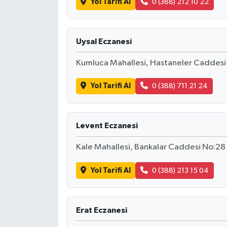
Yol Tarifi Al
0 (388) 212 10 22
Uysal Eczanesi
Kumluca Mahallesi, Hastaneler Caddesi
Yol Tarifi Al
0 (388) 711 21 24
Levent Eczanesi
Kale Mahallesi, Bankalar Caddesi No:2
Yol Tarifi Al
0 (388) 213 15 04
Erat Eczanesi