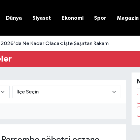
Dünya
Siyaset
Ekonomi
Spor
Magazin
 2026'da Ne Kadar Olacak: İşte Şaşırtan Rakam
ler
N
 Perşembe nöbetçi eczane