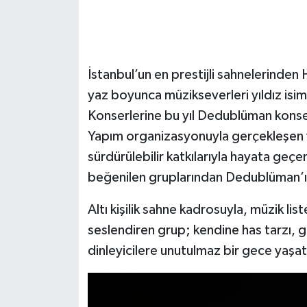
İstanbul’un en prestijli sahnelerinde
yaz boyunca müzikseverleri yıldız isi
Konserlerine bu yıl Dedublüman konser
Yapım organizasyonuyla gerçekleşen v
sürdürülebilir katkılarıyla hayata geçen
beğenilen gruplarından Dedublüman’ı 
Altı kişilik sahne kadrosuyla, müzik list
seslendiren grup; kendine has tarzı, 
dinleyicilere unutulmaz bir gece yaşat