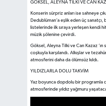
GÖKSEL, ALEYNA TİLKİ VE CAN KAZ
Konserin sürpriz anları ise sahneye çı
Dedublüman’a eşlik eden üç sanatçı, be
listelerinde ilk sıraya yerleşen kendi h
müzik şölenine çevirdi.
Göksel, Aleyna Tilki ve Can Kazaz ‘ın s
coşkuyla karşılandı. Alkışlar ve tezah
atmosferini daha da ölümsüz kıldı.
YILDIZLARLA DOLU TAKVİM
Yaz boyunca dopdolu bir programla d
atmosferinde yıldız yağmuru yaşatac