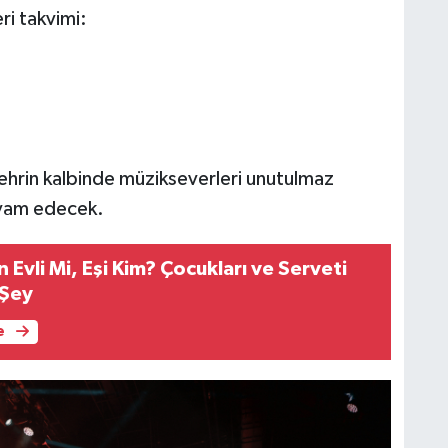
ri takvimi:
ehrin kalbinde müzikseverleri unutulmaz
evam edecek.
 Evli Mi, Eşi Kim? Çocukları ve Serveti
 Şey
e