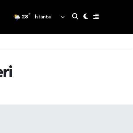
°
28
İstanbul
ri