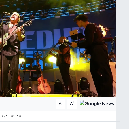
-
+
A
A
2025 - 09:50