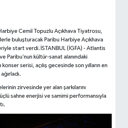
n Harbiye Cemil Topuzlu Açıkhava Tiyatrosu,
mlerle buluşturacak Paribu Harbiye Açıkhava
iyle start verdi.İSTANBUL (İGFA) - Atlantis
e Paribu’nun kültür-sanat alanındaki
 konser serisi, açılış gecesinde son yılların en
ağırladı.
elerinin zirvesinde yer alan şarkılarını
güçlü sahne enerjisi ve samimi performansıyla
tı.