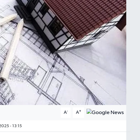
-
+
A
A
025 - 13:15