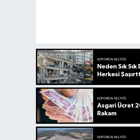
EDITÖRÜN SEÇTIĞI
Neden Sık Sık
Herkesi Şaşırtt
EDITÖRÜN SEÇTIĞI
Asgari Ücret 2
Rakam
EDITÖRÜN SEÇTIĞI