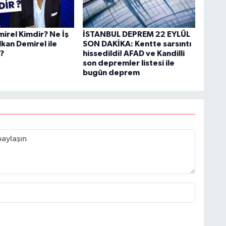
irel Kimdir? Ne İş
İSTANBUL DEPREM 22 EYLÜL
kan Demirel ile
SON DAKİKA: Kentte sarsıntı
?
hissedildi! AFAD ve Kandilli
son depremler listesi ile
bugün deprem