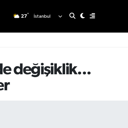
°
27
İstanbul
e değişiklik...
er