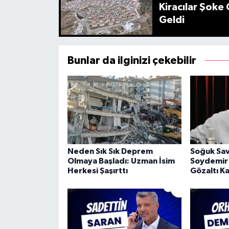
Kiracılar Şoke 
Geldi
Bunlar da ilginizi çekebilir
Neden Sık Sık Deprem
Soğuk Sav
Olmaya Başladı: Uzman İsim
Soydemir
Herkesi Şaşırttı
Gözaltı Ka