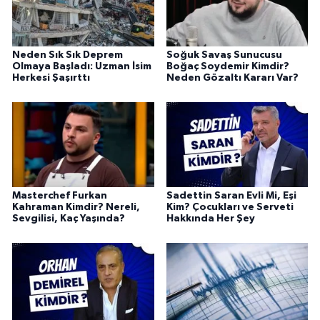
Neden Sık Sık Deprem
Soğuk Savaş Sunucusu
Olmaya Başladı: Uzman İsim
Boğaç Soydemir Kimdir?
Herkesi Şaşırttı
Neden Gözaltı Kararı Var?
Masterchef Furkan
Sadettin Saran Evli Mi, Eşi
Kahraman Kimdir? Nereli,
Kim? Çocukları ve Serveti
Sevgilisi, Kaç Yaşında?
Hakkında Her Şey