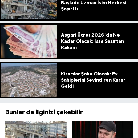
Başladı: Uzman İsim Herkesi
Şaşırttı
Asgari Ücret 2026'da Ne
Kadar Olacak: İşte Şaşırtan
Rakam
Kiracılar Şoke Olacak: Ev
Sahiplerini Sevindiren Karar
Geldi
Bunlar da ilginizi çekebilir