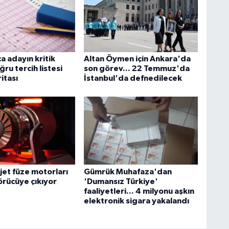
a adayın kritik
Altan Öymen için Ankara'da
ğru tercih listesi
son görev... 22 Temmuz'da
ritası
İstanbul'da defnedilecek
ojet füze motorları
Gümrük Muhafaza'dan
örücüye çıkıyor
'Dumansız Türkiye'
faaliyetleri... 4 milyonu aşkın
elektronik sigara yakalandı