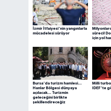
İzmir İtfaiyesi'nin yangınlarla
Milyonlarc
mücadelesi sürüyor
süreci! Do
için yol ha
Bursa'da turizm hamlesi...
Milli turb
Hanlar Bölgesi dünyaya
IDEF'te g
açılacak... Turizmin
geleceğini birlikte
şekillendireceğiz