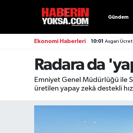
Gündem
Dünya
Hava Durumu
Eğitim
Trafik Durumu
Ekonomi Haberleri
10:01
Asgari Ücret
Ekonomi
Süper Lig Puan Durumu ve Fikstür
Radara da 'ya
Emlak
Tüm Manşetler
Emniyet Genel Müdürlüğü ile Sa
Genel
Son Dakika Haberleri
üretilen yapay zekâ destekli hız
Gündem
Haber Arşivi
Magazin
Otomobil