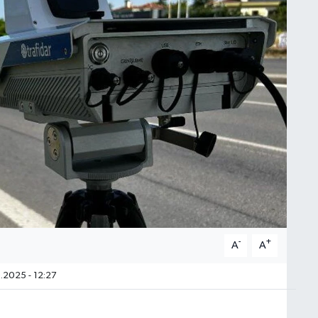
-
+
A
A
.2025 - 12:27