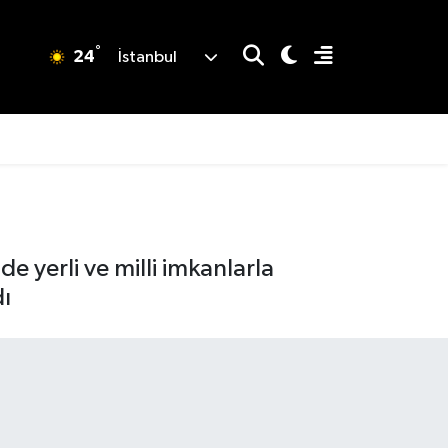
°
24
İstanbul
 yerli ve milli imkanlarla
dı