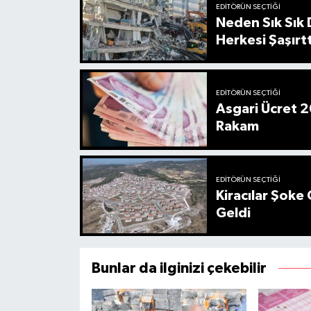
EDITÖRÜN SEÇTIĞI
Neden Sık Sık
Herkesi Şaşırtt
EDITÖRÜN SEÇTIĞI
Asgari Ücret 2
Rakam
EDITÖRÜN SEÇTIĞI
Kiracılar Şoke 
Geldi
Bunlar da ilginizi çekebilir