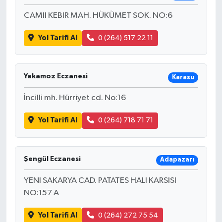
CAMII KEBIR MAH. HÜKÜMET SOK. NO:6
Yol Tarifi Al
0 (264) 517 22 11
Yakamoz Eczanesi
Karasu
İncilli mh. Hürriyet cd. No:16
Yol Tarifi Al
0 (264) 718 71 71
Şengül Eczanesi
Adapazarı
YENI SAKARYA CAD. PATATES HALI KARSISI
NO:157 A
Yol Tarifi Al
0 (264) 272 75 54