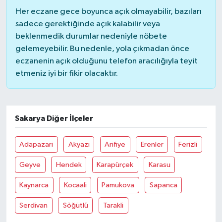
Her eczane gece boyunca açık olmayabilir, bazıları
sadece gerektiğinde açık kalabilir veya
beklenmedik durumlar nedeniyle nöbete
gelemeyebilir. Bu nedenle, yola çıkmadan önce
eczanenin açık olduğunu telefon aracılığıyla teyit
etmeniz iyi bir fikir olacaktır.
Sakarya Diğer İlçeler
Adapazari
Akyazi
Arifiye
Erenler
Ferizli
Geyve
Hendek
Karapürçek
Karasu
Kaynarca
Kocaali
Pamukova
Sapanca
Serdivan
Söğütlü
Tarakli