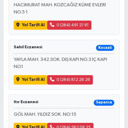
HACIMURAT MAH. KOZCAĞIZ KÜME EVLERİ
NO.5 1
Yol Tarifi Al
0 (264) 491 21 91
Sahil Eczanesi
Kocaali
YAYLA MAH. 342.SOK. DIŞ KAPI NO.3 İÇ KAPI
NO1
Yol Tarifi Al
0 (264) 812 26 26
Itır Eczanesi
Sapanca
GÖL MAH. YILDIZ SOK. NO:15
Yol Tarifi Al
0 (264) 582 08 35