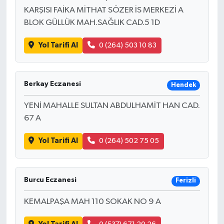
KARŞISI FAİKA MİTHAT SÖZER İS MERKEZİ A
BLOK GÜLLÜK MAH.SAĞLIK CAD.5 1D
Yol Tarifi Al
0 (264) 503 10 83
Berkay Eczanesi
Hendek
YENİ MAHALLE SULTAN ABDULHAMİT HAN CAD.
67 A
Yol Tarifi Al
0 (264) 502 75 05
Burcu Eczanesi
Ferizli
KEMALPAŞA MAH 110 SOKAK NO 9 A