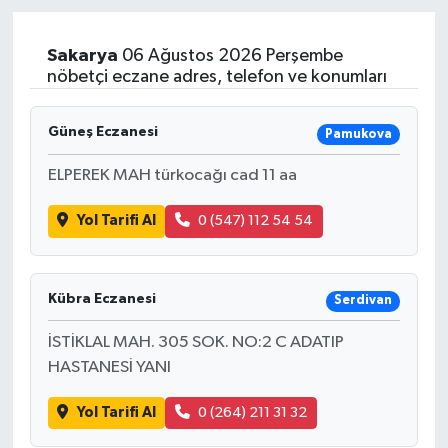
Sağlık
Sakarya
06 Ağustos 2026 Perşembe
nöbetçi eczane adres, telefon ve konumları
Teknoloji
Güneş Eczanesi
Pamukova
Yaşam
ELPEREK MAH türkocağı cad 11 aa
Yol Tarifi Al
0 (547) 112 54 54
Kübra Eczanesi
Serdivan
İSTİKLAL MAH. 305 SOK. NO:2 C ADATIP
HASTANESİ YANI
Yol Tarifi Al
0 (264) 211 31 32