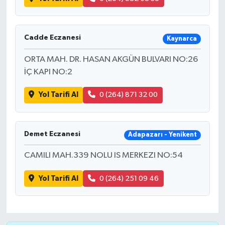
Cadde Eczanesi
Kaynarca
ORTA MAH. DR. HASAN AKGÜN BULVARI NO:26
İÇ KAPI NO:2
Yol Tarifi Al
0 (264) 871 32 00
Demet Eczanesi
Adapazarı - Yenikent
CAMILI MAH.339 NOLU IS MERKEZI NO:54
Yol Tarifi Al
0 (264) 251 09 46