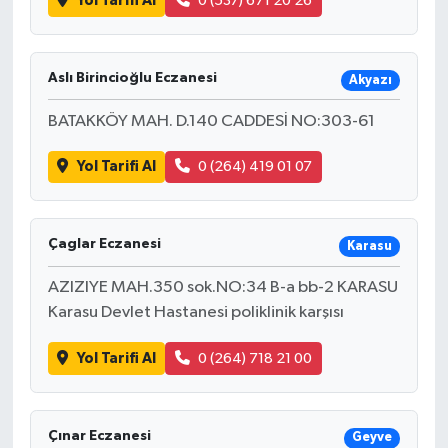
Yol Tarifi Al
0 (537) 671 20 26
Aslı Birincioğlu Eczanesi
Akyazı
BATAKKÖY MAH. D.140 CADDESİ NO:303-61
Yol Tarifi Al
0 (264) 419 01 07
Çaglar Eczanesi
Karasu
AZIZIYE MAH.350 sok.NO:34 B-a bb-2 KARASU
Karasu Devlet Hastanesi poliklinik karşısı
Yol Tarifi Al
0 (264) 718 21 00
Çınar Eczanesi
Geyve