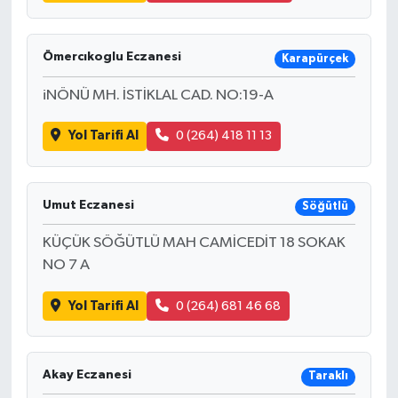
Ömercıkoglu Eczanesi
Karapürçek
iNÖNÜ MH. İSTİKLAL CAD. NO:19-A
Yol Tarifi Al
0 (264) 418 11 13
Umut Eczanesi
Söğütlü
KÜÇÜK SÖĞÜTLÜ MAH CAMİCEDİT 18 SOKAK
NO 7 A
Yol Tarifi Al
0 (264) 681 46 68
Akay Eczanesi
Taraklı