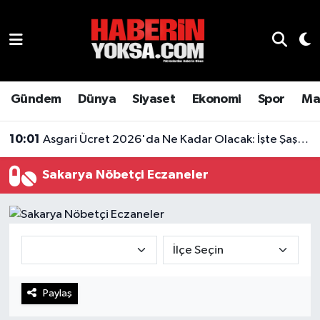
Dünya
Hava Durumu
Eğitim
Trafik Durumu
Gündem
Dünya
Siyaset
Ekonomi
Spor
Ma
Ekonomi
Süper Lig Puan Durumu ve Fikstür
10:01
Asgari Ücret 2026'da Ne Kadar Olacak: İşte Şaşırtan Rakam
Emlak
Tüm Manşetler
Sakarya Nöbetçi Eczaneler
Genel
Son Dakika Haberleri
Gündem
Haber Arşivi
Magazin
Paylaş
Otomobil