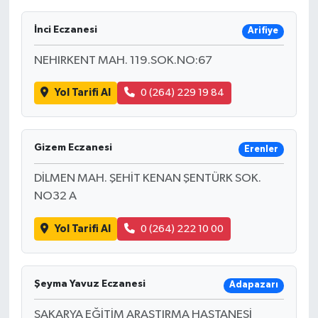
İnci Eczanesi
Arifiye
NEHIRKENT MAH. 119.SOK.NO:67
Yol Tarifi Al
0 (264) 229 19 84
Gizem Eczanesi
Erenler
DİLMEN MAH. ŞEHİT KENAN ŞENTÜRK SOK.
NO32 A
Yol Tarifi Al
0 (264) 222 10 00
Şeyma Yavuz Eczanesi
Adapazarı
SAKARYA EĞİTİM ARAŞTIRMA HASTANESİ