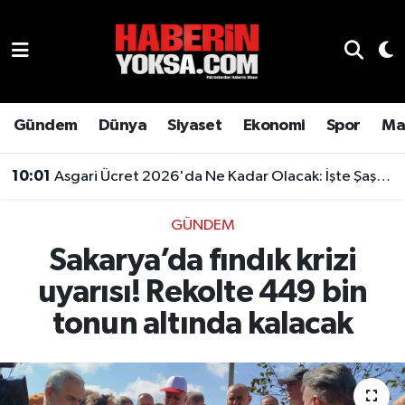
Dünya
Hava Durumu
Eğitim
Trafik Durumu
Gündem
Dünya
Siyaset
Ekonomi
Spor
Ma
Ekonomi
Süper Lig Puan Durumu ve Fikstür
10:01
Asgari Ücret 2026'da Ne Kadar Olacak: İşte Şaşırtan Rakam
Emlak
Tüm Manşetler
GÜNDEM
Sakarya’da fındık krizi
Genel
Son Dakika Haberleri
uyarısı! Rekolte 449 bin
Gündem
Haber Arşivi
tonun altında kalacak
Magazin
Otomobil