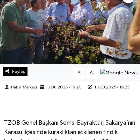
Sağlık
Teknoloji
Yaşam
Paylaş
-
+
A
A
Haber Merkezi
13.08.2025 - 19:20
13.08.2025 - 19:25
TZOB Genel Başkanı Şemsi Bayraktar, Sakarya’nın
Karasu ilçesinde kuraklıktan etkilenen fındık