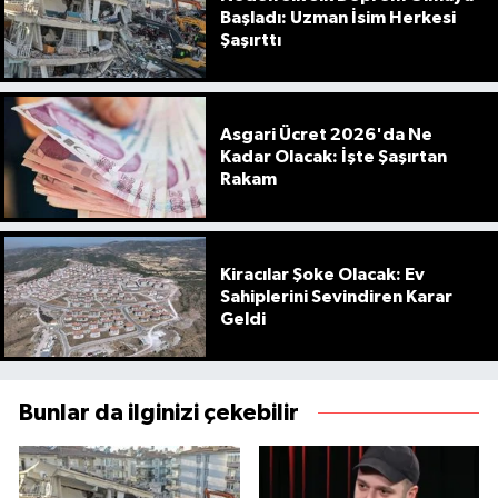
Başladı: Uzman İsim Herkesi
Şaşırttı
Asgari Ücret 2026'da Ne
Kadar Olacak: İşte Şaşırtan
Rakam
Kiracılar Şoke Olacak: Ev
Sahiplerini Sevindiren Karar
Geldi
Bunlar da ilginizi çekebilir