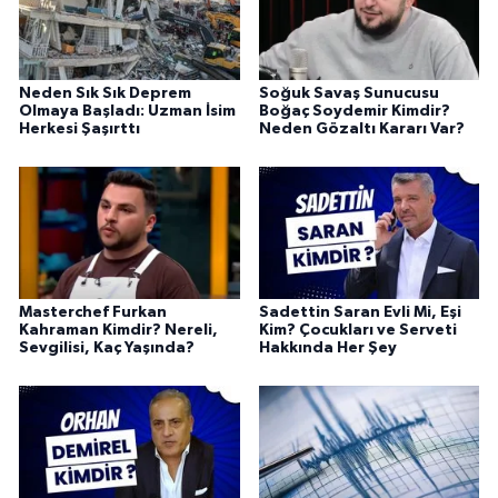
Neden Sık Sık Deprem
Soğuk Savaş Sunucusu
Olmaya Başladı: Uzman İsim
Boğaç Soydemir Kimdir?
Herkesi Şaşırttı
Neden Gözaltı Kararı Var?
Masterchef Furkan
Sadettin Saran Evli Mi, Eşi
Kahraman Kimdir? Nereli,
Kim? Çocukları ve Serveti
Sevgilisi, Kaç Yaşında?
Hakkında Her Şey