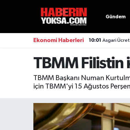
Gündem
Dünya
Hava Durumu
Eğitim
Trafik Durumu
Ekonomi Haberleri
10:01
Asgari Ücret
Ekonomi
Süper Lig Puan Durumu ve Fikstür
TBMM Filistin 
Emlak
Tüm Manşetler
TBMM Başkanı Numan Kurtulmuş,
Genel
Son Dakika Haberleri
için TBMM'yi 15 Ağustos Perşe
Gündem
Haber Arşivi
Magazin
Otomobil