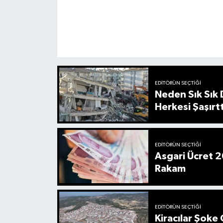
EDITÖRÜN SEÇTIĞI
Neden Sık Sık
Herkesi Şaşırtt
EDITÖRÜN SEÇTIĞI
Asgari Ücret 2
Rakam
EDITÖRÜN SEÇTIĞI
Kiracılar Şoke 