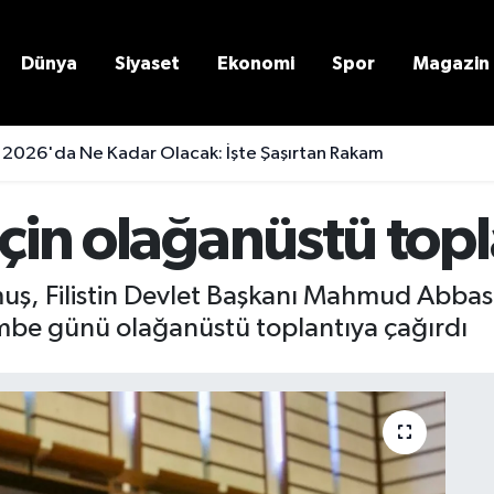
Dünya
Siyaset
Ekonomi
Spor
Magazin
 2026'da Ne Kadar Olacak: İşte Şaşırtan Rakam
için olağanüstü to
 Filistin Devlet Başkanı Mahmud Abbas’ı
mbe günü olağanüstü toplantıya çağırdı