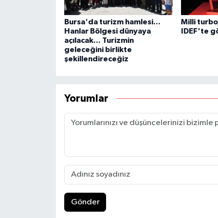
Bursa'da turizm hamlesi...
Milli turb
Hanlar Bölgesi dünyaya
IDEF'te g
açılacak... Turizmin
geleceğini birlikte
şekillendireceğiz
Yorumlar
Gönder