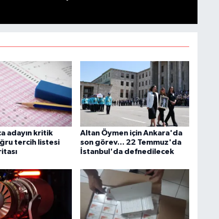
a adayın kritik
Altan Öymen için Ankara'da
ğru tercih listesi
son görev... 22 Temmuz'da
ritası
İstanbul'da defnedilecek