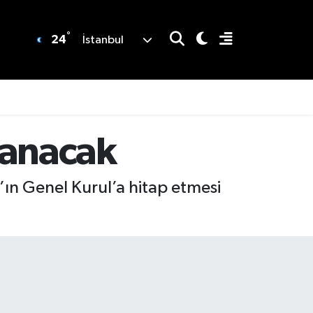
°
24
İstanbul
planacak
n Genel Kurul’a hitap etmesi