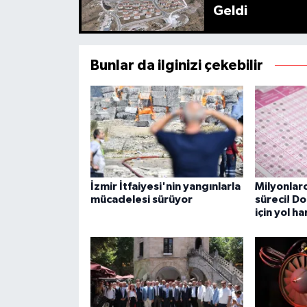
Geldi
Bunlar da ilginizi çekebilir
İzmir İtfaiyesi'nin yangınlarla
Milyonlarc
mücadelesi sürüyor
süreci! Do
için yol ha