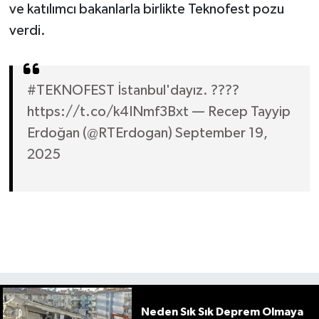
ve katılımcı bakanlarla birlikte Teknofest pozu
verdi.
#TEKNOFEST İstanbul'dayız. ????
https://t.co/k4INmf3Bxt — Recep Tayyip
Erdoğan (@RTErdogan) September 19,
2025
Neden Sık Sık Deprem Olmaya