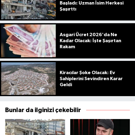
Başladı: Uzman İsim Herkesi
Şaşırttı
Asgari Ücret 2026'da Ne
Kadar Olacak: İşte Şaşırtan
Rakam
Kiracılar Şoke Olacak: Ev
Sahiplerini Sevindiren Karar
Geldi
Bunlar da ilginizi çekebilir