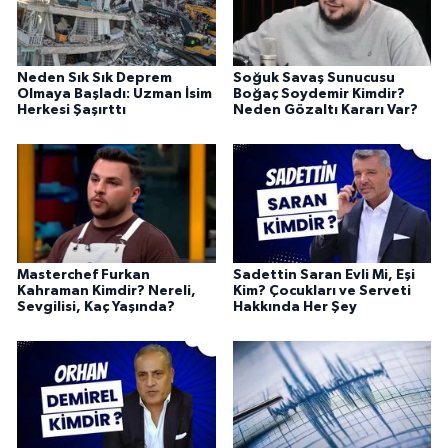
Neden Sık Sık Deprem
Soğuk Savaş Sunucusu
Olmaya Başladı: Uzman İsim
Boğaç Soydemir Kimdir?
Herkesi Şaşırttı
Neden Gözaltı Kararı Var?
Masterchef Furkan
Sadettin Saran Evli Mi, Eşi
Kahraman Kimdir? Nereli,
Kim? Çocukları ve Serveti
Sevgilisi, Kaç Yaşında?
Hakkında Her Şey