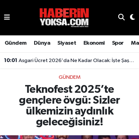
Dünya
Hava Durumu
Eğitim
Trafik Durumu
Gündem
Dünya
Siyaset
Ekonomi
Spor
Ma
Ekonomi
Süper Lig Puan Durumu ve Fikstür
10:01
Asgari Ücret 2026'da Ne Kadar Olacak: İşte Şaşırtan Rakam
Emlak
Tüm Manşetler
GÜNDEM
Teknofest 2025’te
Genel
Son Dakika Haberleri
gençlere övgü: Sizler
Gündem
Haber Arşivi
ülkemizin aydınlık
Magazin
geleceğisiniz!
Otomobil