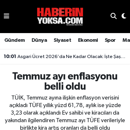
Dünya
Hava Durumu
Eğitim
Trafik Durumu
Gündem
Dünya
Siyaset
Ekonomi
Spor
Ma
Ekonomi
Süper Lig Puan Durumu ve Fikstür
10:01
Asgari Ücret 2026'da Ne Kadar Olacak: İşte Şaşırtan Rakam
Emlak
Tüm Manşetler
Temmuz ayı enflasyonu
Genel
Son Dakika Haberleri
belli oldu
Gündem
Haber Arşivi
TÜİK, Temmuz ayına ilişkin enflasyon verisini
açıkladı TÜFE yıllık yüzd 61,78, aylık ise yüzde
Magazin
3,23 olarak açıklandı Ev sahibi ve kiracıları da
yakından ilgilendiren Temmuz ayı TÜFE verileriyle
Otomobil
birlikte kira artış oranları da belli oldu