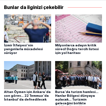
Bunlar da ilginizi çekebilir
İzmir İtfaiyesi'nin
Milyonlarca adayın kritik
yangınlarla mücadelesi
süreci! Doğru tercih listesi
sürüyor
için yol haritası
Altan Öymen için Ankara'da
Bursa'da turizm hamlesi...
son görev... 22 Temmuz'da
Hanlar Bölgesi dünyaya
İstanbul'da defnedilecek
açılacak... Turizmin
geleceğini birlikte