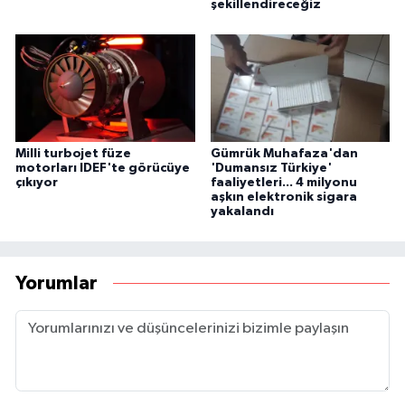
şekillendireceğiz
Milli turbojet füze
Gümrük Muhafaza'dan
motorları IDEF'te görücüye
'Dumansız Türkiye'
çıkıyor
faaliyetleri... 4 milyonu
aşkın elektronik sigara
yakalandı
Yorumlar