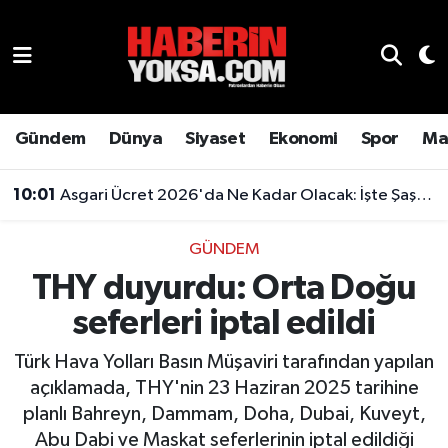
Dünya
Hava Durumu
Eğitim
Trafik Durumu
Gündem
Dünya
Siyaset
Ekonomi
Spor
Ma
Ekonomi
Süper Lig Puan Durumu ve Fikstür
10:01
Asgari Ücret 2026'da Ne Kadar Olacak: İşte Şaşırtan Rakam
Emlak
Tüm Manşetler
GÜNDEM
THY duyurdu: Orta Doğu
Genel
Son Dakika Haberleri
seferleri iptal edildi
Gündem
Haber Arşivi
Türk Hava Yolları Basın Müşaviri tarafından yapılan
Magazin
açıklamada, THY'nin 23 Haziran 2025 tarihine
planlı Bahreyn, Dammam, Doha, Dubai, Kuveyt,
Otomobil
Abu Dabi ve Maskat seferlerinin iptal edildiği