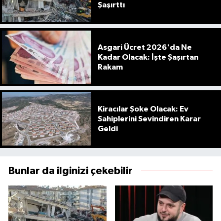
Şaşırttı
Asgari Ücret 2026'da Ne
Kadar Olacak: İşte Şaşırtan
Rakam
Kiracılar Şoke Olacak: Ev
Sahiplerini Sevindiren Karar
Geldi
Bunlar da ilginizi çekebilir