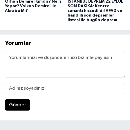
Orhan Demirel Kimdir? Ne İş
İSTANBUL DEPREM 22 EYLÜL
Yapar? Volkan Demirel ile
SON DAKİKA: Kentte
Akraba Mı?
sarsıntı hissedildi! AFAD ve
Kandilli son depremler
listesi ile bugün deprem
Yorumlar
Gönder