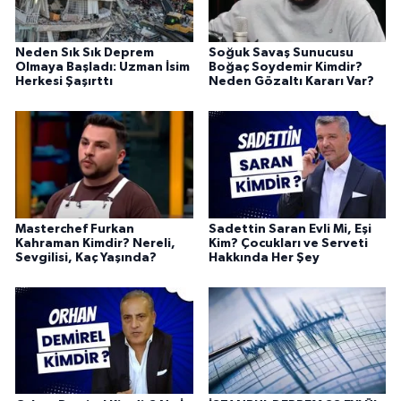
Neden Sık Sık Deprem
Soğuk Savaş Sunucusu
Olmaya Başladı: Uzman İsim
Boğaç Soydemir Kimdir?
Herkesi Şaşırttı
Neden Gözaltı Kararı Var?
Masterchef Furkan
Sadettin Saran Evli Mi, Eşi
Kahraman Kimdir? Nereli,
Kim? Çocukları ve Serveti
Sevgilisi, Kaç Yaşında?
Hakkında Her Şey