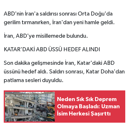
ABD'nin İran'a saldırısı sonrası Orta Doğu'da
gerilim tırmanırken, İran'dan yeni hamle geldi.
İran, ABD'ye misillemede bulundu.
KATAR'DAKİ ABD ÜSSÜ HEDEF ALINDI
Son dakika gelişmesinde İran, Katar'daki ABD
üssünü hedef aldı. Saldırı sonrası, Katar Doha'dan
patlama sesleri duyuldu.
Neden Sık Sık Deprem
Olmaya Başladı: Uzman
İsim Herkesi Şaşırttı