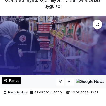
634 işletmeye 210,5 milyon TL idari para cezası
uyguladı
Sağlık
Teknoloji
Yaşam
Paylaş
-
+
A
A
Haber Merkezi
28.08.2024 - 10:10
10.09.2025 - 12:27