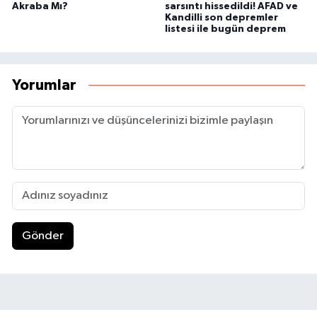
Akraba Mı?
sarsıntı hissedildi! AFAD ve
Kandilli son depremler
listesi ile bugün deprem
Yorumlar
Gönder