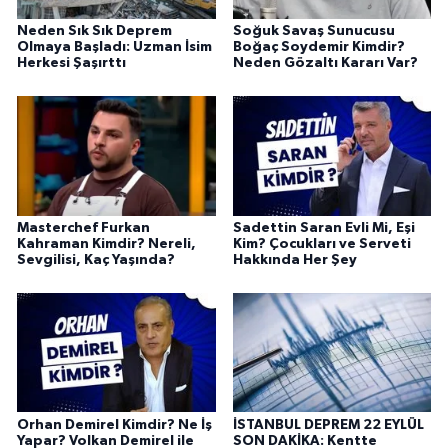
Neden Sık Sık Deprem
Soğuk Savaş Sunucusu
Olmaya Başladı: Uzman İsim
Boğaç Soydemir Kimdir?
Herkesi Şaşırttı
Neden Gözaltı Kararı Var?
Masterchef Furkan
Sadettin Saran Evli Mi, Eşi
Kahraman Kimdir? Nereli,
Kim? Çocukları ve Serveti
Sevgilisi, Kaç Yaşında?
Hakkında Her Şey
Orhan Demirel Kimdir? Ne İş
İSTANBUL DEPREM 22 EYLÜL
Yapar? Volkan Demirel ile
SON DAKİKA: Kentte