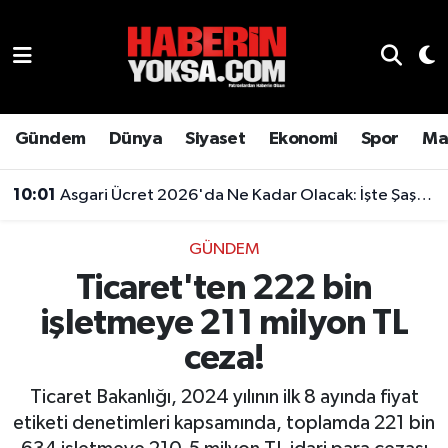
Dünya
Hava Durumu
Eğitim
Trafik Durumu
Gündem
Dünya
Siyaset
Ekonomi
Spor
Ma
Ekonomi
Süper Lig Puan Durumu ve Fikstür
10:01
Asgari Ücret 2026'da Ne Kadar Olacak: İşte Şaşırtan Rakam
Emlak
Tüm Manşetler
GÜNDEM
Ticaret'ten 222 bin
Genel
Son Dakika Haberleri
işletmeye 211 milyon TL
Gündem
Haber Arşivi
ceza!
Magazin
Ticaret Bakanlığı, 2024 yılının ilk 8 ayında fiyat
etiketi denetimleri kapsamında, toplamda 221 bin
Otomobil