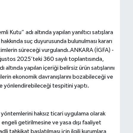
li Kutu” adı altında yapılan yanıltıcı satışlara
r hakkında suç duyurusunda bulunulması kararı
netimlerin süreceği vurgulandı.ANKARA (İGFA) -
ğustos 2025’teki 360 sayılı toplantısında,
 altında yapılan içeriği belirsiz ürün satışlarını
icilerin ekonomik davranışlarını bozabileceği ve
 yönlendirebileceği tespitini yaptı.
 yöntemlerini haksız ticari uygulama olarak
engeli getirilmesine ve yasa dışı faaliyet
li tahkikat başlatılması için ilgili kurumlara