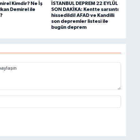
irel Kimdir? Ne İş
İSTANBUL DEPREM 22 EYLÜL
kan Demirel ile
SON DAKİKA: Kentte sarsıntı
?
hissedildi! AFAD ve Kandilli
son depremler listesi ile
bugün deprem