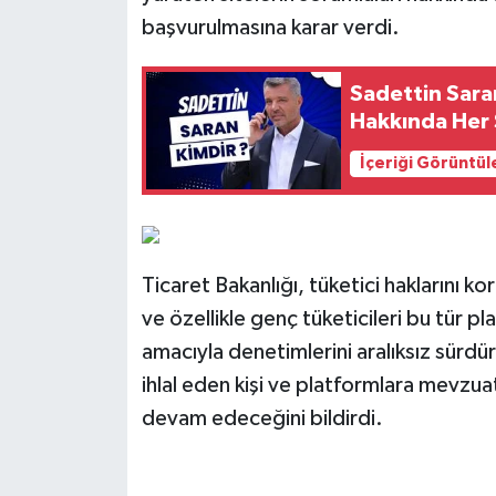
başvurulmasına karar verdi.
Sadettin Saran
Hakkında Her
İçeriği Görüntül
Ticaret Bakanlığı, tüketici haklarını ko
ve özellikle genç tüketicileri bu tür 
amacıyla denetimlerini aralıksız sürdüre
ihlal eden kişi ve platformlara mevzu
devam edeceğini bildirdi.