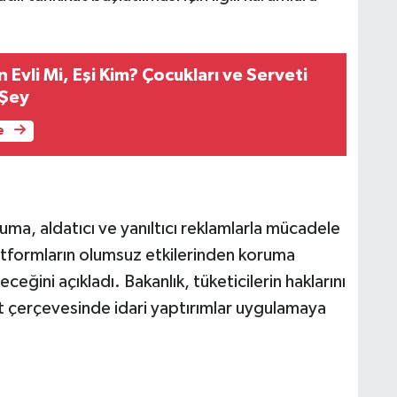
 Evli Mi, Eşi Kim? Çocukları ve Serveti
 Şey
e
ruma, aldatıcı ve yanıltıcı reklamlarla mücadele
platformların olumsuz etkilerinden koruma
ceğini açıkladı. Bakanlık, tüketicilerin haklarını
at çerçevesinde idari yaptırımlar uygulamaya