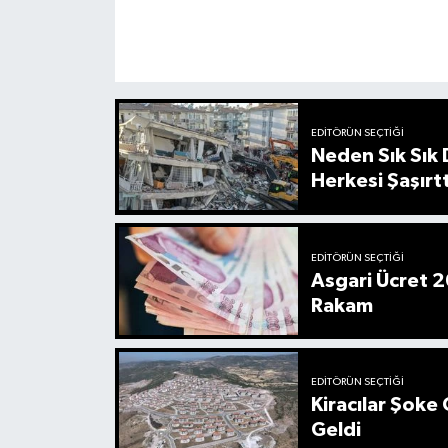
EDITÖRÜN SEÇTIĞI
Neden Sık Sık
Herkesi Şaşırtt
EDITÖRÜN SEÇTIĞI
Asgari Ücret 2
Rakam
EDITÖRÜN SEÇTIĞI
Kiracılar Şoke 
Geldi