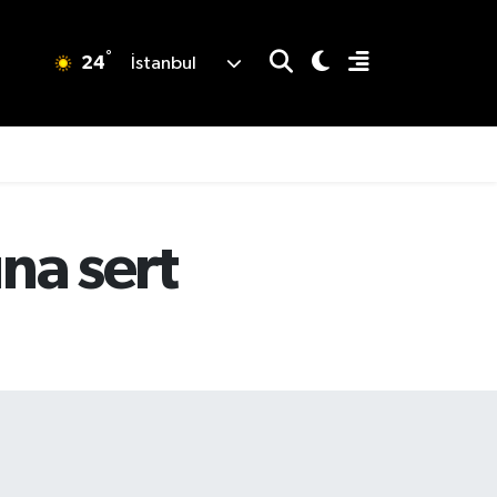
°
24
İstanbul
ına sert