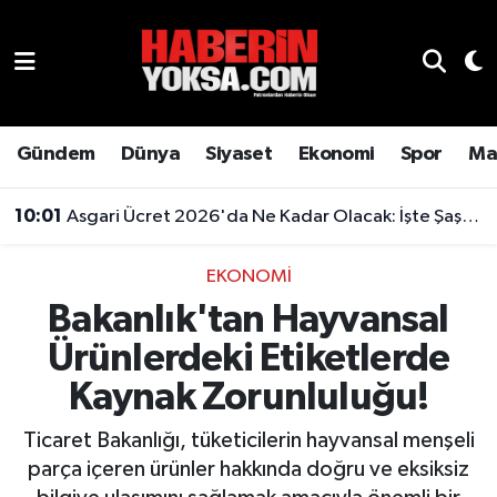
Dünya
Hava Durumu
Eğitim
Trafik Durumu
Gündem
Dünya
Siyaset
Ekonomi
Spor
Ma
Ekonomi
Süper Lig Puan Durumu ve Fikstür
10:01
Asgari Ücret 2026'da Ne Kadar Olacak: İşte Şaşırtan Rakam
Emlak
Tüm Manşetler
EKONOMI
Bakanlık'tan Hayvansal
Genel
Son Dakika Haberleri
Ürünlerdeki Etiketlerde
Gündem
Haber Arşivi
Kaynak Zorunluluğu!
Magazin
Ticaret Bakanlığı, tüketicilerin hayvansal menşeli
parça içeren ürünler hakkında doğru ve eksiksiz
Otomobil