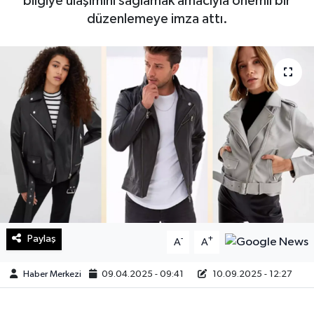
bilgiye ulaşımını sağlamak amacıyla önemli bir
düzenlemeye imza attı.
Sağlık
Teknoloji
Yaşam
Paylaş
-
+
A
A
Haber Merkezi
09.04.2025 - 09:41
10.09.2025 - 12:27