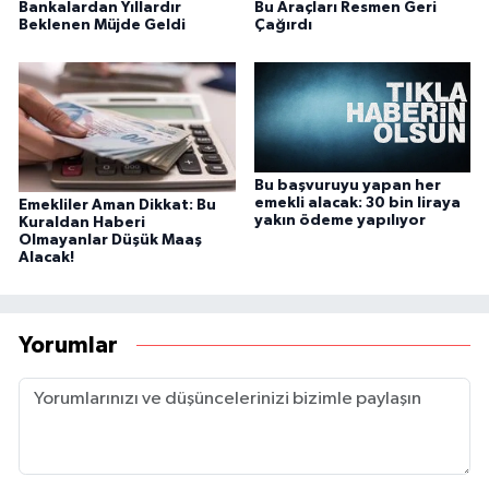
Bankalardan Yıllardır
Bu Araçları Resmen Geri
Beklenen Müjde Geldi
Çağırdı
Bu başvuruyu yapan her
emekli alacak: 30 bin liraya
Emekliler Aman Dikkat: Bu
yakın ödeme yapılıyor
Kuraldan Haberi
Olmayanlar Düşük Maaş
Alacak!
Yorumlar