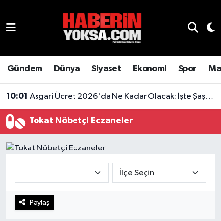
Dünya
Hava Durumu
Eğitim
Trafik Durumu
Gündem
Dünya
Siyaset
Ekonomi
Spor
Ma
Ekonomi
Süper Lig Puan Durumu ve Fikstür
10:01
Asgari Ücret 2026'da Ne Kadar Olacak: İşte Şaşırtan Rakam
Emlak
Tüm Manşetler
Tokat Nöbetçi Eczaneler
Genel
Son Dakika Haberleri
Gündem
Haber Arşivi
Magazin
Paylaş
Otomobil