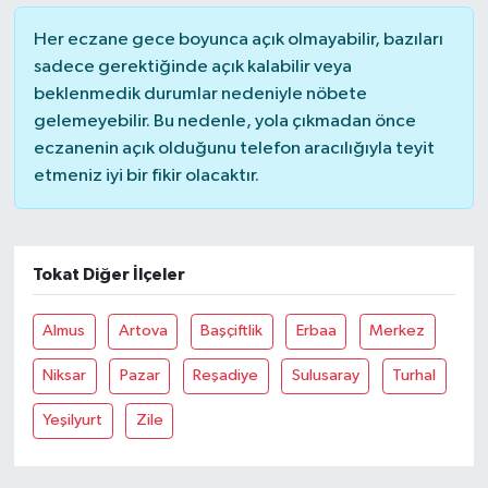
Her eczane gece boyunca açık olmayabilir, bazıları
sadece gerektiğinde açık kalabilir veya
beklenmedik durumlar nedeniyle nöbete
gelemeyebilir. Bu nedenle, yola çıkmadan önce
eczanenin açık olduğunu telefon aracılığıyla teyit
etmeniz iyi bir fikir olacaktır.
Tokat Diğer İlçeler
Almus
Artova
Başçiftlik
Erbaa
Merkez
Niksar
Pazar
Reşadiye
Sulusaray
Turhal
Yeşilyurt
Zile