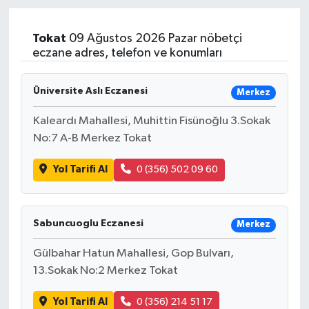
Sağlık
Tokat
09 Ağustos 2026 Pazar nöbetçi
eczane adres, telefon ve konumları
Teknoloji
Üniversite Aslı Eczanesi
Merkez
Yaşam
Kaleardı Mahallesi, Muhittin Fisünoğlu 3.Sokak
No:7 A-B Merkez Tokat
Yol Tarifi Al
0 (356) 502 09 60
Sabuncuoglu Eczanesi
Merkez
Gülbahar Hatun Mahallesi, Gop Bulvarı,
13.Sokak No:2 Merkez Tokat
Yol Tarifi Al
0 (356) 214 51 17