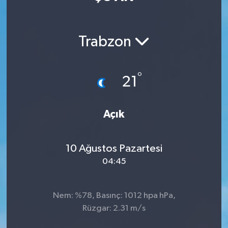
Sağlık
Trabzon
Teknoloji
Yaşam
°
21
Açık
10 Ağustos Pazartesi
04:45
Nem: %78, Basınç: 1012 hpa hPa,
Rüzgar: 2.31 m/s