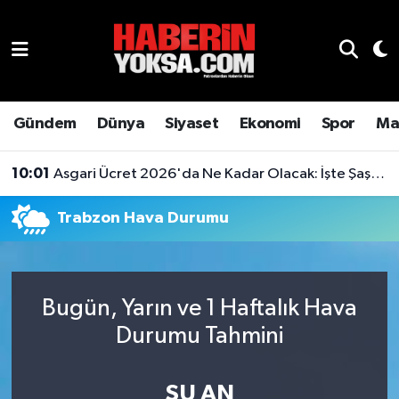
Dünya
Hava Durumu
Eğitim
Trafik Durumu
Gündem
Dünya
Siyaset
Ekonomi
Spor
Ma
Ekonomi
Süper Lig Puan Durumu ve Fikstür
10:01
Asgari Ücret 2026'da Ne Kadar Olacak: İşte Şaşırtan Rakam
Emlak
Tüm Manşetler
Trabzon Hava Durumu
Genel
Son Dakika Haberleri
Gündem
Haber Arşivi
Bugün, Yarın ve 1 Haftalık Hava
Durumu Tahmini
Magazin
Otomobil
ŞU AN