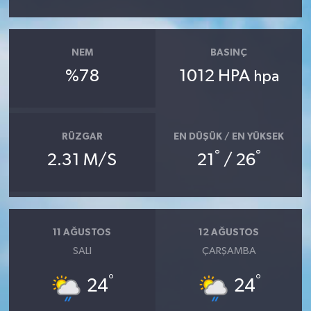
NEM
BASINÇ
%78
1012 HPA
hpa
RÜZGAR
EN DÜŞÜK / EN YÜKSEK
°
°
2.31 M/S
21
/ 26
11 AĞUSTOS
12 AĞUSTOS
SALI
ÇARŞAMBA
°
°
24
24