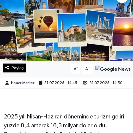
Sağlık
Teknoloji
Yaşam
Paylaş
-
+
A
A
Haber Merkezi
31.07.2025 - 14:45
31.07.2025 - 14:50
2025 yılı Nisan-Haziran döneminde turizm geliri
yüzde 8,4 artarak 16,3 milyar dolar oldu.