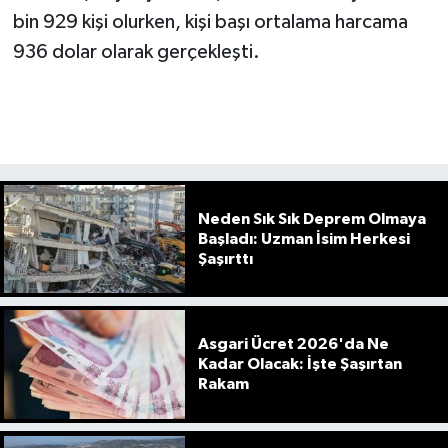
bin 929 kişi olurken, kişi başı ortalama harcama
936 dolar olarak gerçekleşti.
Neden Sık Sık Deprem Olmaya
Başladı: Uzman İsim Herkesi
Şaşırttı
Asgari Ücret 2026'da Ne
Kadar Olacak: İşte Şaşırtan
Rakam