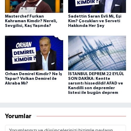
Masterchef Furkan
Sadettin Saran Evli Mi, Eşi
Kahraman Kimdir? Nereli,
Kim? Çocukları ve Serveti
Sevgilisi, Kaç Yaşında?
Hakkında Her Şey
Orhan Demirel Kimdir? Ne İş
İSTANBUL DEPREM 22 EYLÜL
Yapar? Volkan Demirel ile
SON DAKİKA: Kentte
Akraba Mı?
sarsıntı hissedildi! AFAD ve
Kandilli son depremler
listesi ile bugün deprem
Yorumlar