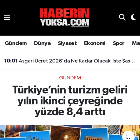
Dünya
Hava Durumu
Eğitim
Trafik Durumu
Gündem
Dünya
Siyaset
Ekonomi
Spor
Ma
Ekonomi
Süper Lig Puan Durumu ve Fikstür
10:01
Asgari Ücret 2026'da Ne Kadar Olacak: İşte Şaşırtan Rakam
Emlak
Tüm Manşetler
GÜNDEM
Türkiye’nin turizm geliri
Genel
Son Dakika Haberleri
yılın ikinci çeyreğinde
Gündem
Haber Arşivi
yüzde 8,4 arttı
Magazin
Otomobil