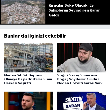
Kiracılar Şoke Olacak: Ev
Sahiplerini Sevindiren Karar
Geldi
Bunlar da ilginizi çekebilir
Neden Sık Sık Deprem
Soğuk Savaş Sunucusu
Olmaya Başladı: Uzman İsim
Boğaç Soydemir Kimdir?
Herkesi Şaşırttı
Neden Gözaltı Kararı Var?