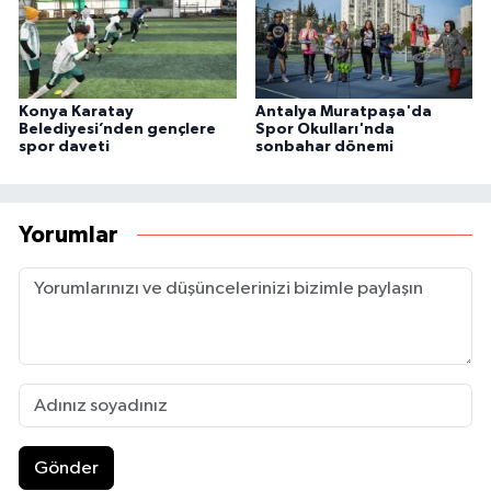
Konya Karatay
Antalya Muratpaşa'da
Belediyesi’nden gençlere
Spor Okulları'nda
spor daveti
sonbahar dönemi
Yorumlar
Gönder