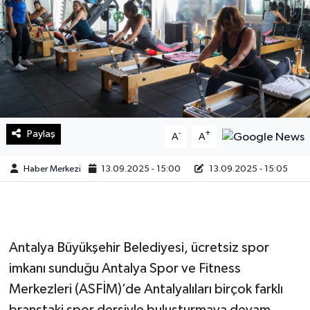
Sağlık
Teknoloji
Yaşam
Paylaş
-
+
A
A
Haber Merkezi
13.09.2025 - 15:00
13.09.2025 - 15:05
Antalya Büyükşehir Belediyesi, ücretsiz spor
imkanı sunduğu Antalya Spor ve Fitness
Merkezleri (ASFİM)’de Antalyalıları birçok farklı
branştaki spor dersiyle buluşturmaya devam