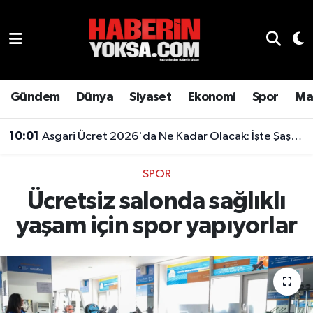
Dünya
Hava Durumu
Eğitim
Trafik Durumu
Gündem
Dünya
Siyaset
Ekonomi
Spor
Ma
Ekonomi
Süper Lig Puan Durumu ve Fikstür
10:01
Asgari Ücret 2026'da Ne Kadar Olacak: İşte Şaşırtan Rakam
Emlak
Tüm Manşetler
SPOR
Ücretsiz salonda sağlıklı
Genel
Son Dakika Haberleri
yaşam için spor yapıyorlar
Gündem
Haber Arşivi
Magazin
Otomobil