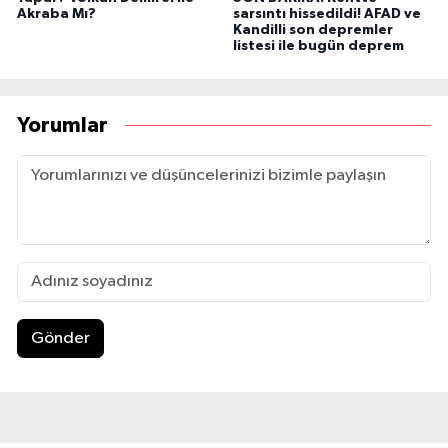
Akraba Mı?
sarsıntı hissedildi! AFAD ve
Kandilli son depremler
listesi ile bugün deprem
Yorumlar
Gönder