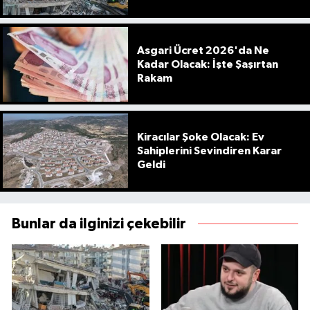
Asgari Ücret 2026'da Ne
Kadar Olacak: İşte Şaşırtan
Rakam
Kiracılar Şoke Olacak: Ev
Sahiplerini Sevindiren Karar
Geldi
Bunlar da ilginizi çekebilir