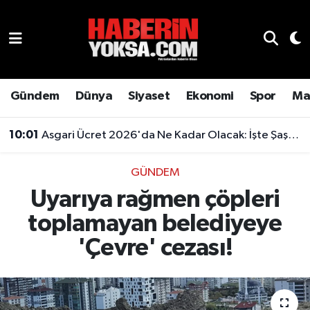
Dünya
Hava Durumu
Eğitim
Trafik Durumu
Gündem
Dünya
Siyaset
Ekonomi
Spor
Ma
Ekonomi
Süper Lig Puan Durumu ve Fikstür
10:01
Asgari Ücret 2026'da Ne Kadar Olacak: İşte Şaşırtan Rakam
Emlak
Tüm Manşetler
GÜNDEM
Uyarıya rağmen çöpleri
Genel
Son Dakika Haberleri
toplamayan belediyeye
Gündem
Haber Arşivi
'Çevre' cezası!
Magazin
Otomobil