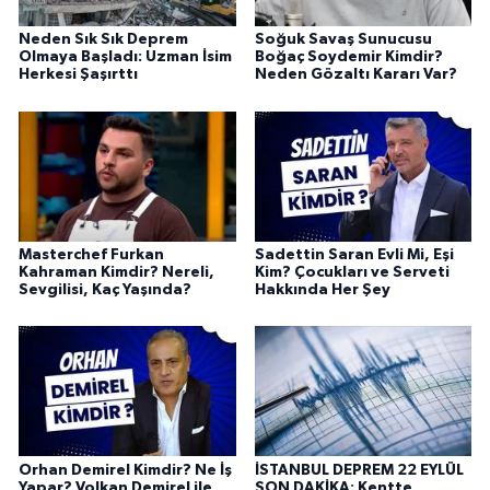
Neden Sık Sık Deprem
Soğuk Savaş Sunucusu
Olmaya Başladı: Uzman İsim
Boğaç Soydemir Kimdir?
Herkesi Şaşırttı
Neden Gözaltı Kararı Var?
Masterchef Furkan
Sadettin Saran Evli Mi, Eşi
Kahraman Kimdir? Nereli,
Kim? Çocukları ve Serveti
Sevgilisi, Kaç Yaşında?
Hakkında Her Şey
Orhan Demirel Kimdir? Ne İş
İSTANBUL DEPREM 22 EYLÜL
Yapar? Volkan Demirel ile
SON DAKİKA: Kentte