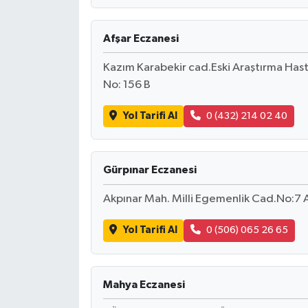
Afşar Eczanesi
Kazım Karabekir cad.Eski Araştırma Hastan
No: 156 B
Yol Tarifi Al
0 (432) 214 02 40
Gürpınar Eczanesi
Akpınar Mah. Milli Egemenlik Cad.No:7 
Yol Tarifi Al
0 (506) 065 26 65
Mahya Eczanesi