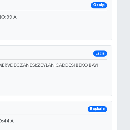
Özalp
NO:39 A
Erciş
 MERVE ECZANESİ:ZEYLAN CADDESİ BEKO BAYİ
Başkale
O:44 A