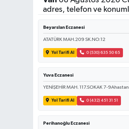
adres, telefon ve konuml
Sağlık
Teknoloji
Beyarslan Eczanesi
ATATÜRK MAH.209 SK.NO:12
Yaşam
Yol Tarifi Al
0 (530) 635 50 65
Yuva Eczanesi
YENİŞEHİR MAH. 117.SOKAK 7-9Ahastane
Yol Tarifi Al
0 (432) 451 31 51
Perihanoğlu Eczanesi