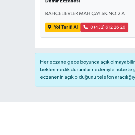
Demir Eczanesi
BAHÇELİEVLER MAH.ÇAY SK.NO:2 A
Yol Tarifi Al
0 (432) 612 26 26
Her eczane gece boyunca açık olmayabilir, 
beklenmedik durumlar nedeniyle nöbete g
eczanenin açık olduğunu telefon aracılığıyla 