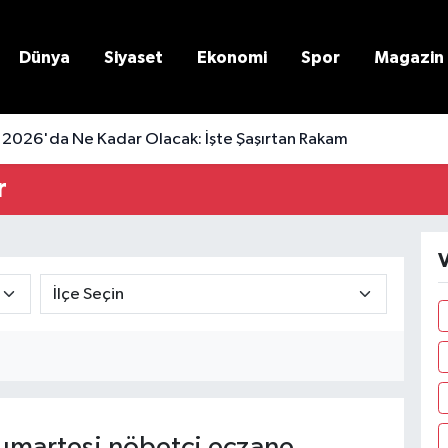
Dünya
Siyaset
Ekonomi
Spor
Magazin
 2026'da Ne Kadar Olacak: İşte Şaşırtan Rakam
r
V
martesi nöbetçi eczane