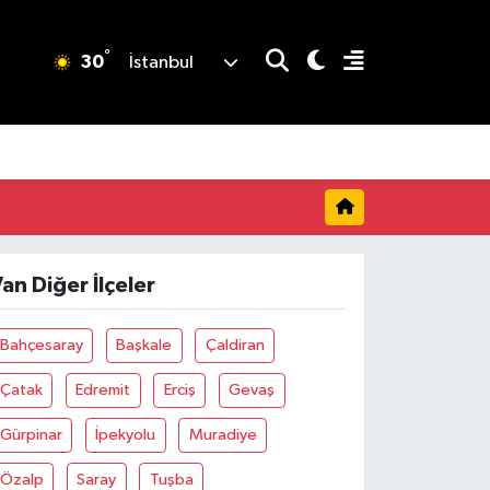
°
30
İstanbul
an Diğer İlçeler
Bahçesaray
Başkale
Çaldiran
Çatak
Edremit
Erciş
Gevaş
Gürpinar
İpekyolu
Muradiye
Özalp
Saray
Tuşba