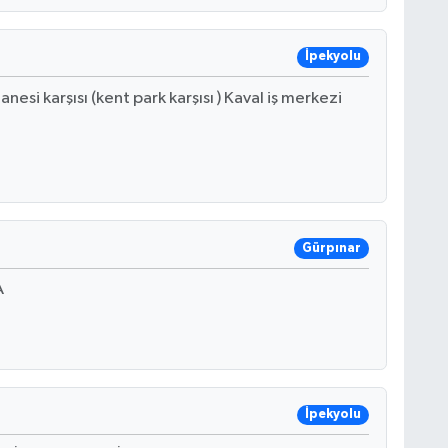
İpekyolu
esi karşısı (kent park karşısı ) Kaval iş merkezi
Gürpınar
A
İpekyolu