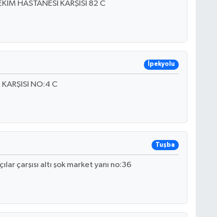
İM HASTANESİ KARŞISI 82 C
İpekyolu
 KARŞISI NO:4 C
Tuşba
lar çarşısı altı şok market yanı no:36