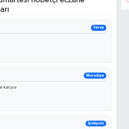
arı
Saray
Muradiye
 karşısı
İpekyolu