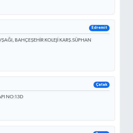
Edremit
ŞAĞI, BAHÇEŞEHİR KOLEJİ KARŞ.SÜPHAN
Çatak
PI NO:13D