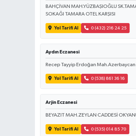
BAHÇİVAN MAH.YÜZBAŞIOĞLU SK.TAMAR
SOKAĞI TAMARA OTEL KARŞISI
Yol Tarifi Al
0 (432) 216 24 25
Aydın Eczanesi
Recep Tayyip Erdoğan Mah.Azerbaycan
Yol Tarifi Al
0 (538) 861 36 16
Arjin Eczanesi
BEYAZIT MAH.ZEYLAN CADDESİ OKYANU
Yol Tarifi Al
0 (535) 014 85 70