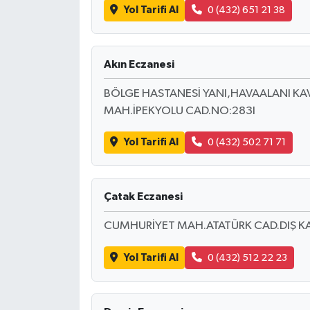
Yol Tarifi Al
0 (432) 651 21 38
Akın Eczanesi
BÖLGE HASTANESİ YANI,HAVAALANI KAV
MAH.İPEKYOLU CAD.NO:283I
Yol Tarifi Al
0 (432) 502 71 71
Çatak Eczanesi
CUMHURİYET MAH.ATATÜRK CAD.DIŞ KA
Yol Tarifi Al
0 (432) 512 22 23