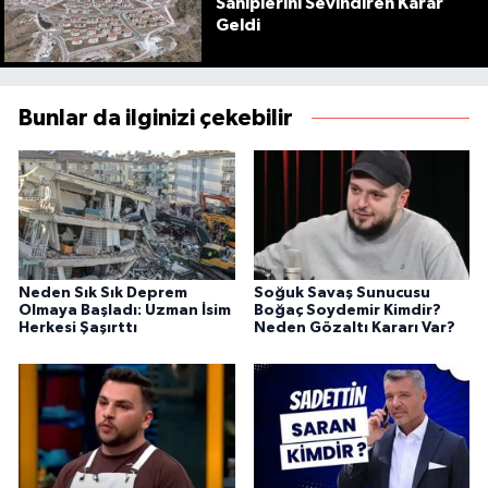
Sahiplerini Sevindiren Karar
Geldi
Bunlar da ilginizi çekebilir
Neden Sık Sık Deprem
Soğuk Savaş Sunucusu
Olmaya Başladı: Uzman İsim
Boğaç Soydemir Kimdir?
Herkesi Şaşırttı
Neden Gözaltı Kararı Var?