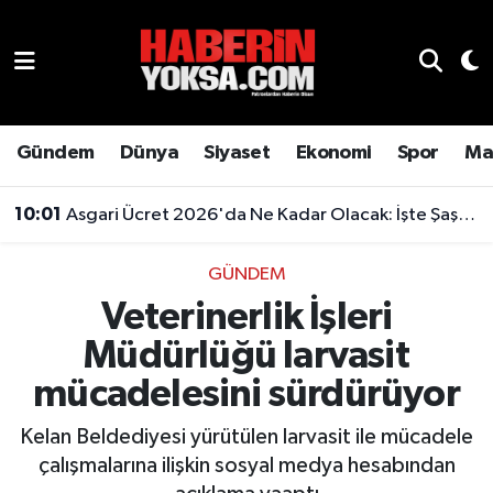
Dünya
Hava Durumu
Eğitim
Trafik Durumu
Gündem
Dünya
Siyaset
Ekonomi
Spor
Ma
Ekonomi
Süper Lig Puan Durumu ve Fikstür
10:01
Asgari Ücret 2026'da Ne Kadar Olacak: İşte Şaşırtan Rakam
Emlak
Tüm Manşetler
GÜNDEM
Veterinerlik İşleri
Genel
Son Dakika Haberleri
Müdürlüğü larvasit
Gündem
Haber Arşivi
mücadelesini sürdürüyor
Magazin
Kelan Beldediyesi yürütülen larvasit ile mücadele
çalışmalarına ilişkin sosyal medya hesabından
Otomobil