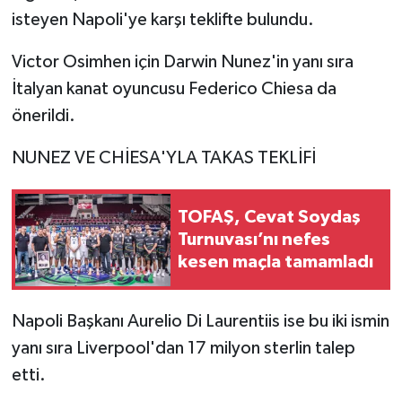
isteyen Napoli'ye karşı teklifte bulundu.
Victor Osimhen için Darwin Nunez'in yanı sıra
İtalyan kanat oyuncusu Federico Chiesa da
önerildi.
NUNEZ VE CHİESA'YLA TAKAS TEKLİFİ
TOFAŞ, Cevat Soydaş
Turnuvası’nı nefes
kesen maçla tamamladı
Napoli Başkanı Aurelio Di Laurentiis ise bu iki ismin
yanı sıra Liverpool'dan 17 milyon sterlin talep
etti.