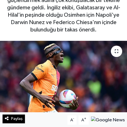
güçlendirmek adına çok konuşulacak bir teklifle
gündeme geldi. İngiliz ekibi, Galatasaray ve Al-
Sağlık
Hilal'in peşinde olduğu Osimhen için Napoli'ye
Darwin Nunez ve Federico Chiesa'nın içinde
Teknoloji
bulunduğu bir takas önerdi.
Yaşam
Paylaş
-
+
A
A