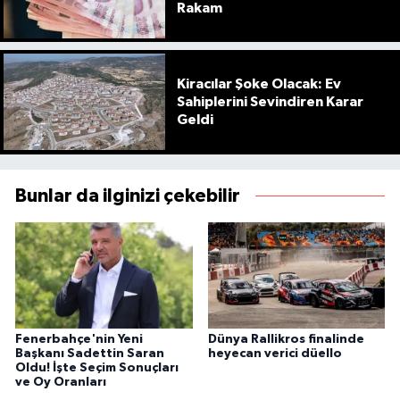
Rakam
Kiracılar Şoke Olacak: Ev
Sahiplerini Sevindiren Karar
Geldi
Bunlar da ilginizi çekebilir
Fenerbahçe'nin Yeni
Dünya Rallikros finalinde
Başkanı Sadettin Saran
heyecan verici düello
Oldu! İşte Seçim Sonuçları
ve Oy Oranları