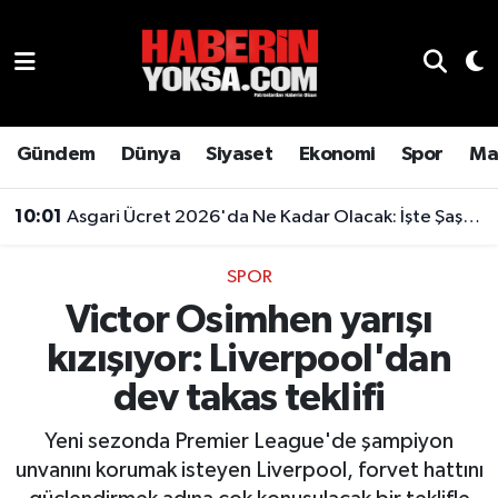
Dünya
Hava Durumu
Eğitim
Trafik Durumu
Gündem
Dünya
Siyaset
Ekonomi
Spor
Ma
Ekonomi
Süper Lig Puan Durumu ve Fikstür
10:01
Asgari Ücret 2026'da Ne Kadar Olacak: İşte Şaşırtan Rakam
Emlak
Tüm Manşetler
SPOR
Victor Osimhen yarışı
Genel
Son Dakika Haberleri
kızışıyor: Liverpool'dan
Gündem
Haber Arşivi
dev takas teklifi
Magazin
Yeni sezonda Premier League'de şampiyon
unvanını korumak isteyen Liverpool, forvet hattını
Otomobil