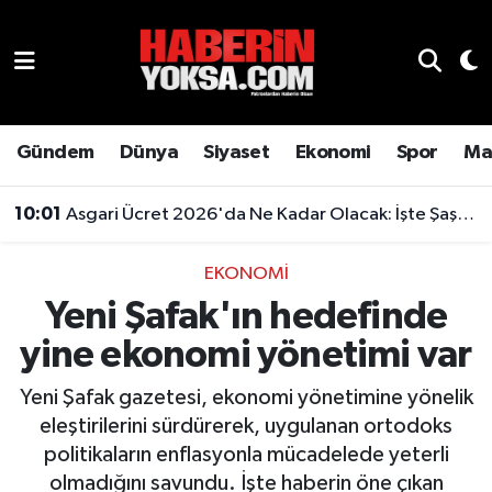
Dünya
Hava Durumu
Eğitim
Trafik Durumu
Gündem
Dünya
Siyaset
Ekonomi
Spor
Ma
Ekonomi
Süper Lig Puan Durumu ve Fikstür
10:01
Asgari Ücret 2026'da Ne Kadar Olacak: İşte Şaşırtan Rakam
Emlak
Tüm Manşetler
EKONOMI
Yeni Şafak'ın hedefinde
Genel
Son Dakika Haberleri
yine ekonomi yönetimi var
Gündem
Haber Arşivi
Yeni Şafak gazetesi, ekonomi yönetimine yönelik
Magazin
eleştirilerini sürdürerek, uygulanan ortodoks
politikaların enflasyonla mücadelede yeterli
Otomobil
olmadığını savundu. İşte haberin öne çıkan