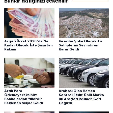
Bunlar da ilginizi çekebilir
Asgari Ücret 2026'da Ne
Kiracılar Şoke Olacak: Ev
Kadar Olacak: İşte Şaşırtan
Sahiplerini Sevindiren
Rakam
Karar Geldi
Artık Para
Arabası Olan Hemen
Ödemeyeceksiniz:
Kontrol Etsin: Ünlü Marka
Bankalardan Yıllardır
Bu Araçları Resmen Geri
Beklenen Müjde Geldi
Çağırdı