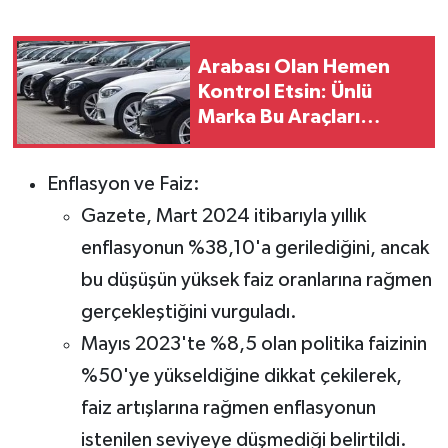
Arabası Olan Hemen
Kontrol Etsin: Ünlü
Marka Bu Araçları
Resmen Geri Çağırdı
Enflasyon ve Faiz:
Gazete, Mart 2024 itibarıyla yıllık
enflasyonun %38,10'a gerilediğini, ancak
bu düşüşün yüksek faiz oranlarına rağmen
gerçekleştiğini vurguladı.
Mayıs 2023'te %8,5 olan politika faizinin
%50'ye yükseldiğine dikkat çekilerek,
faiz artışlarına rağmen enflasyonun
istenilen seviyeye düşmediği belirtildi.