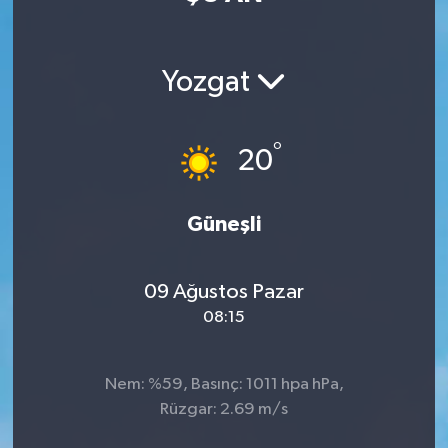
Sağlık
Yozgat
Teknoloji
Yaşam
°
20
Güneşli
09 Ağustos Pazar
08:15
Nem: %59, Basınç: 1011 hpa hPa,
Rüzgar: 2.69 m/s