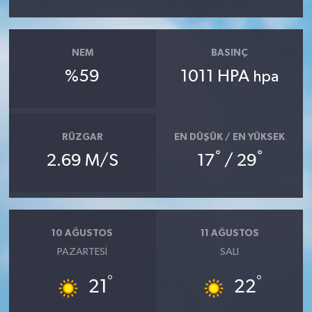
NEM
BASINÇ
%59
1011 HPA
hpa
RÜZGAR
EN DÜŞÜK / EN YÜKSEK
°
°
2.69 M/S
17
/ 29
10 AĞUSTOS
11 AĞUSTOS
PAZARTESI
SALI
°
°
21
22