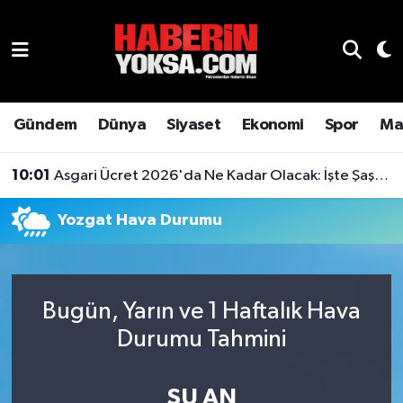
Dünya
Hava Durumu
Eğitim
Trafik Durumu
Gündem
Dünya
Siyaset
Ekonomi
Spor
Ma
Ekonomi
Süper Lig Puan Durumu ve Fikstür
10:01
Asgari Ücret 2026'da Ne Kadar Olacak: İşte Şaşırtan Rakam
Emlak
Tüm Manşetler
Yozgat Hava Durumu
Genel
Son Dakika Haberleri
Gündem
Haber Arşivi
Bugün, Yarın ve 1 Haftalık Hava
Durumu Tahmini
Magazin
Otomobil
ŞU AN