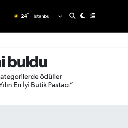
°
24
İstanbul
ni buldu
ategorilerde ödüller
lın En İyi Butik Pastacı”