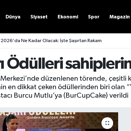
Dünya
Siyaset
Ekonomi
Spor
Magazin
 2026'da Ne Kadar Olacak: İşte Şaşırtan Rakam
ı Ödülleri sahipleri
Merkezi’nde düzenlenen törende, çeşitli k
n en dikkat çeken ödüllerinden biri olan “Yı
stacı Burcu Mutlu’ya (BurCupCake) verildi