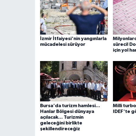
İzmir İtfaiyesi'nin yangınlarla
Milyonlarc
mücadelesi sürüyor
süreci! Do
için yol ha
Bursa'da turizm hamlesi...
Milli turb
Hanlar Bölgesi dünyaya
IDEF'te g
açılacak... Turizmin
geleceğini birlikte
şekillendireceğiz