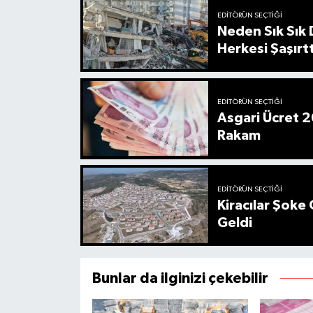
EDITÖRÜN SEÇTIĞI
Neden Sık Sık
Herkesi Şaşırtt
EDITÖRÜN SEÇTIĞI
Asgari Ücret 2
Rakam
EDITÖRÜN SEÇTIĞI
Kiracılar Şoke 
Geldi
Bunlar da ilginizi çekebilir