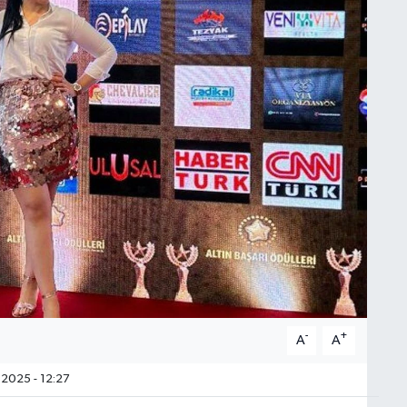
-
+
A
A
2025 - 12:27