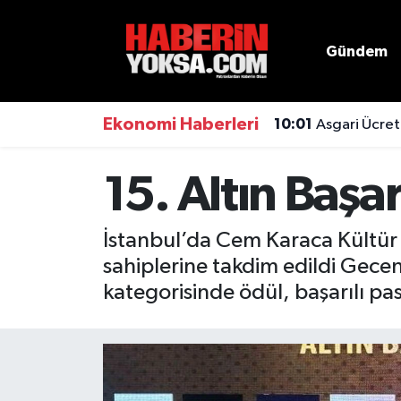
Gündem
Dünya
Hava Durumu
Eğitim
Trafik Durumu
Ekonomi Haberleri
10:01
Asgari Ücret
Ekonomi
Süper Lig Puan Durumu ve Fikstür
15. Altın Başar
Emlak
Tüm Manşetler
İstanbul’da Cem Karaca Kültür 
Genel
Son Dakika Haberleri
sahiplerine takdim edildi Geceni
kategorisinde ödül, başarılı pa
Gündem
Haber Arşivi
Magazin
Otomobil