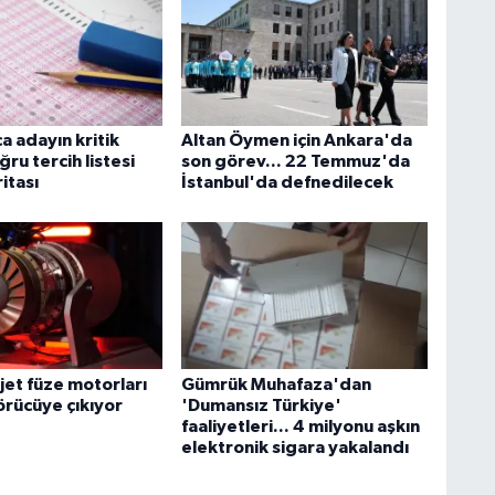
a adayın kritik
Altan Öymen için Ankara'da
ğru tercih listesi
son görev... 22 Temmuz'da
ritası
İstanbul'da defnedilecek
ojet füze motorları
Gümrük Muhafaza'dan
örücüye çıkıyor
'Dumansız Türkiye'
faaliyetleri... 4 milyonu aşkın
elektronik sigara yakalandı